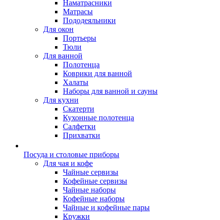
Наматрасники
Матрасы
Пододеяльники
Для окон
Портьеры
Тюли
Для ванной
Полотенца
Коврики для ванной
Халаты
Наборы для ванной и сауны
Для кухни
Скатерти
Кухонные полотенца
Салфетки
Прихватки
Посуда и столовые приборы
Для чая и кофе
Чайные сервизы
Кофейные сервизы
Чайные наборы
Кофейные наборы
Чайные и кофейные пары
Кружки