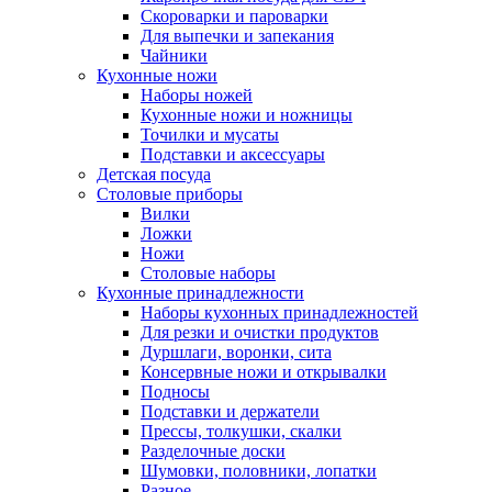
Скороварки и пароварки
Для выпечки и запекания
Чайники
Кухонные ножи
Наборы ножей
Кухонные ножи и ножницы
Точилки и мусаты
Подставки и аксессуары
Детская посуда
Столовые приборы
Вилки
Ложки
Ножи
Столовые наборы
Кухонные принадлежности
Наборы кухонных принадлежностей
Для резки и очистки продуктов
Дуршлаги, воронки, сита
Консервные ножи и открывалки
Подносы
Подставки и держатели
Прессы, толкушки, скалки
Разделочные доски
Шумовки, половники, лопатки
Разное