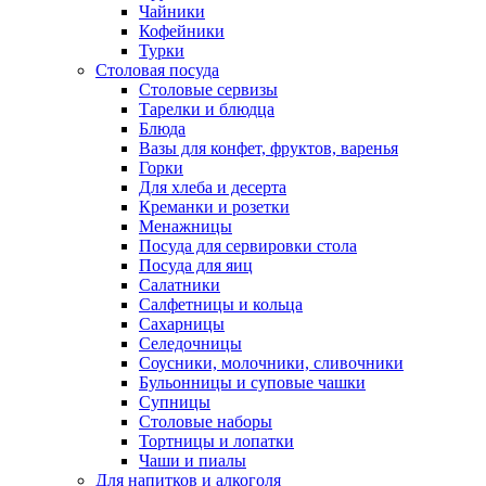
Чайники
Кофейники
Турки
Столовая посуда
Столовые сервизы
Тарелки и блюдца
Блюда
Вазы для конфет, фруктов, варенья
Горки
Для хлеба и десерта
Креманки и розетки
Менажницы
Посуда для сервировки стола
Посуда для яиц
Салатники
Салфетницы и кольца
Сахарницы
Селедочницы
Соусники, молочники, сливочники
Бульонницы и суповые чашки
Супницы
Столовые наборы
Тортницы и лопатки
Чаши и пиалы
Для напитков и алкоголя