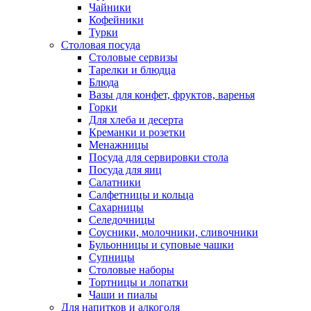
Чайники
Кофейники
Турки
Столовая посуда
Столовые сервизы
Тарелки и блюдца
Блюда
Вазы для конфет, фруктов, варенья
Горки
Для хлеба и десерта
Креманки и розетки
Менажницы
Посуда для сервировки стола
Посуда для яиц
Салатники
Салфетницы и кольца
Сахарницы
Селедочницы
Соусники, молочники, сливочники
Бульонницы и суповые чашки
Супницы
Столовые наборы
Тортницы и лопатки
Чаши и пиалы
Для напитков и алкоголя