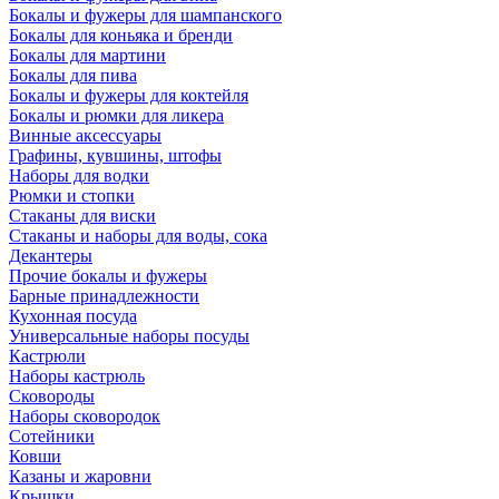
Бокалы и фужеры для шампанского
Бокалы для коньяка и бренди
Бокалы для мартини
Бокалы для пива
Бокалы и фужеры для коктейля
Бокалы и рюмки для ликера
Винные аксессуары
Графины, кувшины, штофы
Наборы для водки
Рюмки и стопки
Стаканы для виски
Стаканы и наборы для воды, сока
Декантеры
Прочие бокалы и фужеры
Барные принадлежности
Кухонная посуда
Универсальные наборы посуды
Кастрюли
Наборы кастрюль
Сковороды
Наборы сковородок
Сотейники
Ковши
Казаны и жаровни
Крышки