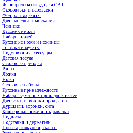
Жаропрочная посуда для СВЧ
Скороварки и пароварки
Фондю и мармиты
Для выпечки и запекания
Чайники
Кухонные ножи
Наборы ножей
Кухонные ножи и ножницы
Точилки и мусаты
Подставки и аксессуары
Детская посуда
Столовые приборы
Вилки
Ложки
Ножи
Столовые наборы
Кухонные принадлежности
Наборы кухонных принадлежностей
Для резки и очистки продуктов
Дуршлаги, воронки, сита
Консервные ножи и открывалки
Подносы
Подставки и держатели
Прессы, толкушки, скалки
Разделочные доски