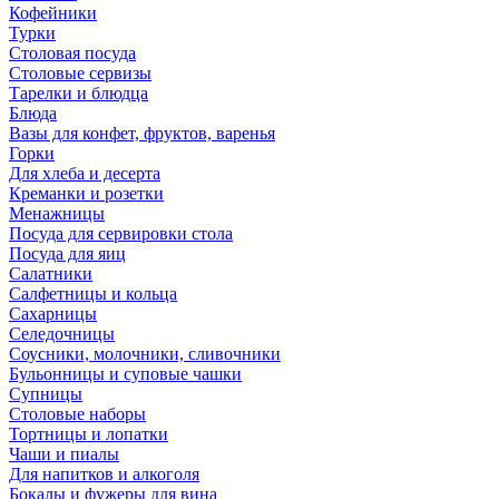
Кофейники
Турки
Столовая посуда
Столовые сервизы
Тарелки и блюдца
Блюда
Вазы для конфет, фруктов, варенья
Горки
Для хлеба и десерта
Креманки и розетки
Менажницы
Посуда для сервировки стола
Посуда для яиц
Салатники
Салфетницы и кольца
Сахарницы
Селедочницы
Соусники, молочники, сливочники
Бульонницы и суповые чашки
Супницы
Столовые наборы
Тортницы и лопатки
Чаши и пиалы
Для напитков и алкоголя
Бокалы и фужеры для вина