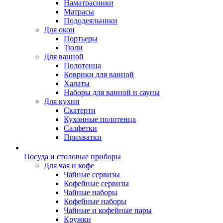
Наматрасники
Матрасы
Пододеяльники
Для окон
Портьеры
Тюли
Для ванной
Полотенца
Коврики для ванной
Халаты
Наборы для ванной и сауны
Для кухни
Скатерти
Кухонные полотенца
Салфетки
Прихватки
Посуда и столовые приборы
Для чая и кофе
Чайные сервизы
Кофейные сервизы
Чайные наборы
Кофейные наборы
Чайные и кофейные пары
Кружки