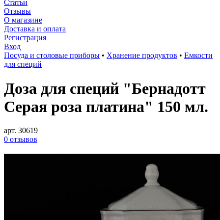
Статьи
Отзывы
О магазине
Доставка и оплата
Регистрация
Вход
Посуда и столовые приборы
•
Хранение продуктов
•
Емкости
для специй
Доза для специй "Бернадотт
Серая роза платина" 150 мл.
арт. 30619
0 отзывов