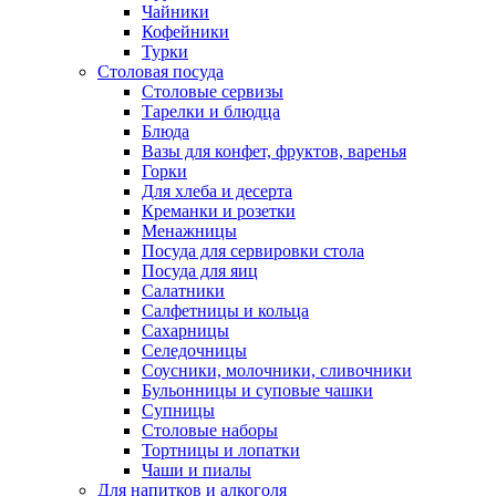
Чайники
Кофейники
Турки
Столовая посуда
Столовые сервизы
Тарелки и блюдца
Блюда
Вазы для конфет, фруктов, варенья
Горки
Для хлеба и десерта
Креманки и розетки
Менажницы
Посуда для сервировки стола
Посуда для яиц
Салатники
Салфетницы и кольца
Сахарницы
Селедочницы
Соусники, молочники, сливочники
Бульонницы и суповые чашки
Супницы
Столовые наборы
Тортницы и лопатки
Чаши и пиалы
Для напитков и алкоголя