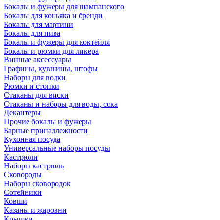
Бокалы и фужеры для шампанского
Бокалы для коньяка и бренди
Бокалы для мартини
Бокалы для пива
Бокалы и фужеры для коктейля
Бокалы и рюмки для ликера
Винные аксессуары
Графины, кувшины, штофы
Наборы для водки
Рюмки и стопки
Стаканы для виски
Стаканы и наборы для воды, сока
Декантеры
Прочие бокалы и фужеры
Барные принадлежности
Кухонная посуда
Универсальные наборы посуды
Кастрюли
Наборы кастрюль
Сковороды
Наборы сковородок
Сотейники
Ковши
Казаны и жаровни
Крышки