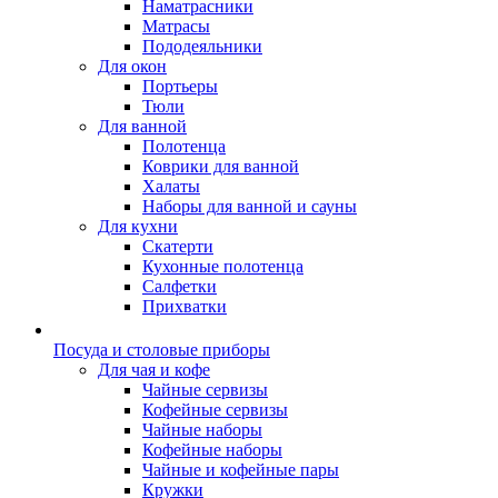
Наматрасники
Матрасы
Пододеяльники
Для окон
Портьеры
Тюли
Для ванной
Полотенца
Коврики для ванной
Халаты
Наборы для ванной и сауны
Для кухни
Скатерти
Кухонные полотенца
Салфетки
Прихватки
Посуда и столовые приборы
Для чая и кофе
Чайные сервизы
Кофейные сервизы
Чайные наборы
Кофейные наборы
Чайные и кофейные пары
Кружки