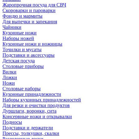
Жаропрочная посуда для СВЧ
Скороварки и пароварки
Фондю и мармиты
Для выпечки и запекания
Чайники
Кухонные ножи
Наборы ножей
Кухонные ножи и ножницы
Точилки и мусаты
Подставки и аксессуары
Детская посуда
Столовые приборы
Вилки
Ложки
Ножи
Столовые наборы
Кухонные принадлежности
Наборы кухонных принадлежностей
Для резки и очистки продуктов
Дуршлаги, воронки, сита
Консервные ножи и открывалки
Подносы
Подставки и держатели
Прессы, толкушки, скалки
Разделочные доски