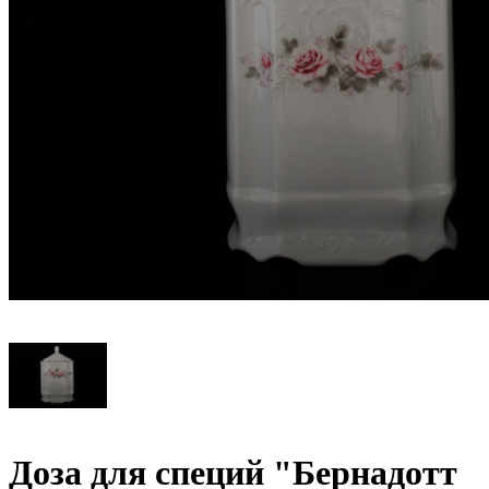
Доза для специй "Бернадотт