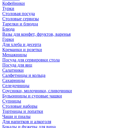
Кофейники
Турки
Столовая посуда
Столовые сервизы
Тарелки и блюдца
Блюда
Вазы для конфет, фруктов, варенья
Горки
Для хлеба и десерта
Креманки и розетки
Менажницы
Посуда для сервировки стола
Посуда для яиц
Салатники
Салфетницы и кольца
Сахарницы
Селедочницы
Соусники, молочники, сливочники
Бульонницы и суповые чашки
Супницы
Столовые наборы
Тортницы и лопатки
Чаши и пиалы
Для напитков и алкоголя
Бокалы и фужеры для вина