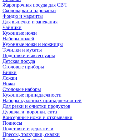
Жаропрочная посуда для СВЧ
Скороварки и пароварки
Фондю и мармиты
Для выпечки и запекания
Чайники
Кухонные ножи
Наборы ножей
Кухонные ножи и ножницы
Точилки и мусаты
Подставки и аксессуары
Детская посуда
Столовые приборы
Вилки
Ложки
Ножи
Столовые наборы
Кухонные принадлежности
Наборы кухонных принадлежностей
Для резки и очистки продуктов
Дуршлаги, воронки, сита
Консервные ножи и открывалки
Подносы
Подставки и держатели
Прессы, толкушки, скалки
Разделочные доски