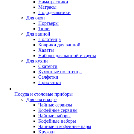
Наматрасники
Матрасы
Пододеяльники
Для окон
Портьеры
Тюли
Для ванной
Полотенца
Коврики для ванной
Халаты
Наборы для ванной и сауны
Для кухни
Скатерти
Кухонные полотенца
Салфетки
Прихватки
Посуда и столовые приборы
Для чая и кофе
Чайные сервизы
Кофейные сервизы
Чайные наборы
Кофейные наборы
Чайные и кофейные пары
Кружки