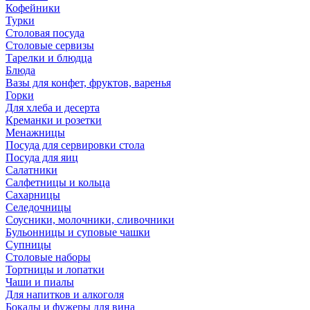
Кофейники
Турки
Столовая посуда
Столовые сервизы
Тарелки и блюдца
Блюда
Вазы для конфет, фруктов, варенья
Горки
Для хлеба и десерта
Креманки и розетки
Менажницы
Посуда для сервировки стола
Посуда для яиц
Салатники
Салфетницы и кольца
Сахарницы
Селедочницы
Соусники, молочники, сливочники
Бульонницы и суповые чашки
Супницы
Столовые наборы
Тортницы и лопатки
Чаши и пиалы
Для напитков и алкоголя
Бокалы и фужеры для вина