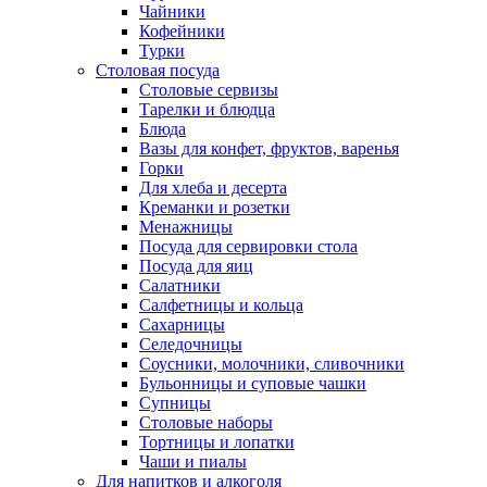
Чайники
Кофейники
Турки
Столовая посуда
Столовые сервизы
Тарелки и блюдца
Блюда
Вазы для конфет, фруктов, варенья
Горки
Для хлеба и десерта
Креманки и розетки
Менажницы
Посуда для сервировки стола
Посуда для яиц
Салатники
Салфетницы и кольца
Сахарницы
Селедочницы
Соусники, молочники, сливочники
Бульонницы и суповые чашки
Супницы
Столовые наборы
Тортницы и лопатки
Чаши и пиалы
Для напитков и алкоголя