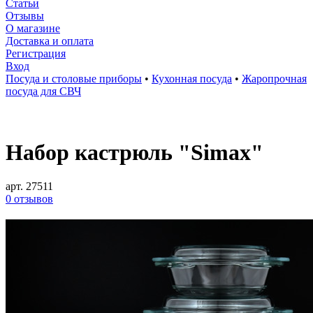
Статьи
Отзывы
О магазине
Доставка и оплата
Регистрация
Вход
Посуда и столовые приборы
•
Кухонная посуда
•
Жаропрочная
посуда для СВЧ
Набор кастрюль "Simax"
арт. 27511
0 отзывов