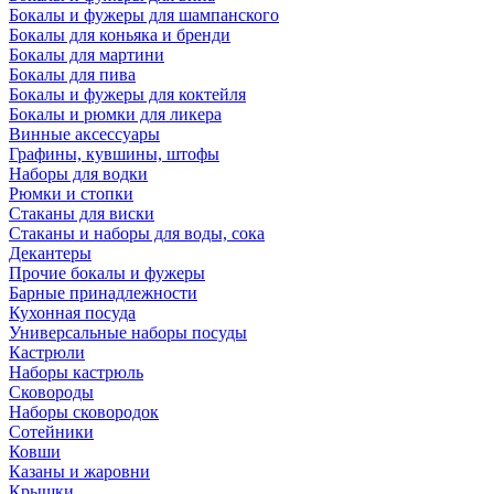
Бокалы и фужеры для шампанского
Бокалы для коньяка и бренди
Бокалы для мартини
Бокалы для пива
Бокалы и фужеры для коктейля
Бокалы и рюмки для ликера
Винные аксессуары
Графины, кувшины, штофы
Наборы для водки
Рюмки и стопки
Стаканы для виски
Стаканы и наборы для воды, сока
Декантеры
Прочие бокалы и фужеры
Барные принадлежности
Кухонная посуда
Универсальные наборы посуды
Кастрюли
Наборы кастрюль
Сковороды
Наборы сковородок
Сотейники
Ковши
Казаны и жаровни
Крышки