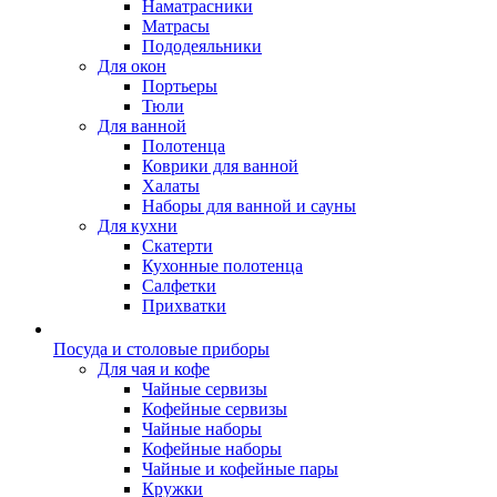
Наматрасники
Матрасы
Пододеяльники
Для окон
Портьеры
Тюли
Для ванной
Полотенца
Коврики для ванной
Халаты
Наборы для ванной и сауны
Для кухни
Скатерти
Кухонные полотенца
Салфетки
Прихватки
Посуда и столовые приборы
Для чая и кофе
Чайные сервизы
Кофейные сервизы
Чайные наборы
Кофейные наборы
Чайные и кофейные пары
Кружки