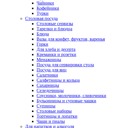
Чайники
Кофейники
Турки
Столовая посуда
Столовые сервизы
Тарелки и блюдца
Блюда
Вазы для конфет, фруктов, варенья
Горки
Для хлеба и десерта
Креманки и розетки
Менажницы
Посуда для сервировки стола
Посуда для яиц
Салатники
Салфетницы и кольца
Сахарницы
Селедочницы
Соусники, молочники, сливочники
Бульонницы и суповые чашки
Супницы
Столовые наборы
Тортницы и лопатки
Чаши и пиалы
Для напитков и алкоголя