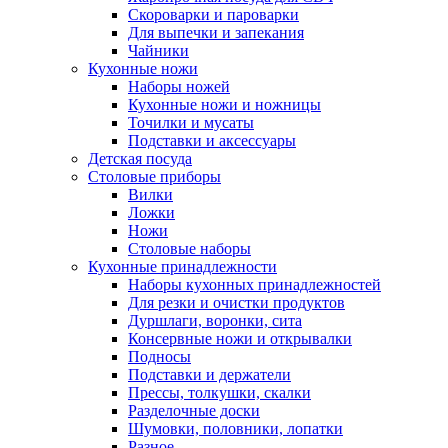
Скороварки и пароварки
Для выпечки и запекания
Чайники
Кухонные ножи
Наборы ножей
Кухонные ножи и ножницы
Точилки и мусаты
Подставки и аксессуары
Детская посуда
Столовые приборы
Вилки
Ложки
Ножи
Столовые наборы
Кухонные принадлежности
Наборы кухонных принадлежностей
Для резки и очистки продуктов
Дуршлаги, воронки, сита
Консервные ножи и открывалки
Подносы
Подставки и держатели
Прессы, толкушки, скалки
Разделочные доски
Шумовки, половники, лопатки
Разное