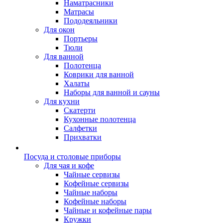
Наматрасники
Матрасы
Пододеяльники
Для окон
Портьеры
Тюли
Для ванной
Полотенца
Коврики для ванной
Халаты
Наборы для ванной и сауны
Для кухни
Скатерти
Кухонные полотенца
Салфетки
Прихватки
Посуда и столовые приборы
Для чая и кофе
Чайные сервизы
Кофейные сервизы
Чайные наборы
Кофейные наборы
Чайные и кофейные пары
Кружки