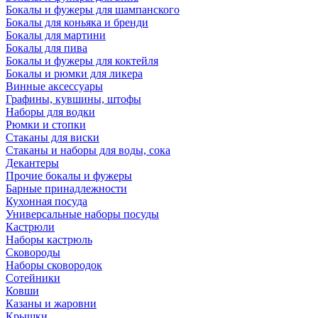
Бокалы и фужеры для шампанского
Бокалы для коньяка и бренди
Бокалы для мартини
Бокалы для пива
Бокалы и фужеры для коктейля
Бокалы и рюмки для ликера
Винные аксессуары
Графины, кувшины, штофы
Наборы для водки
Рюмки и стопки
Стаканы для виски
Стаканы и наборы для воды, сока
Декантеры
Прочие бокалы и фужеры
Барные принадлежности
Кухонная посуда
Универсальные наборы посуды
Кастрюли
Наборы кастрюль
Сковороды
Наборы сковородок
Сотейники
Ковши
Казаны и жаровни
Крышки