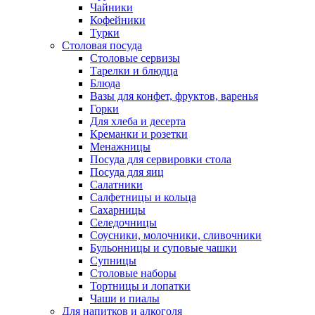
Чайники
Кофейники
Турки
Столовая посуда
Столовые сервизы
Тарелки и блюдца
Блюда
Вазы для конфет, фруктов, варенья
Горки
Для хлеба и десерта
Креманки и розетки
Менажницы
Посуда для сервировки стола
Посуда для яиц
Салатники
Салфетницы и кольца
Сахарницы
Селедочницы
Соусники, молочники, сливочники
Бульонницы и суповые чашки
Супницы
Столовые наборы
Тортницы и лопатки
Чаши и пиалы
Для напитков и алкоголя