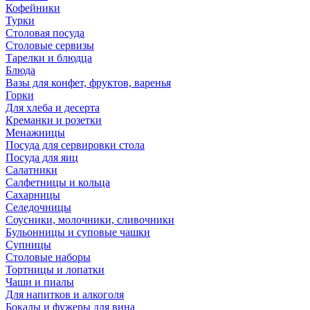
Кофейники
Турки
Столовая посуда
Столовые сервизы
Тарелки и блюдца
Блюда
Вазы для конфет, фруктов, варенья
Горки
Для хлеба и десерта
Креманки и розетки
Менажницы
Посуда для сервировки стола
Посуда для яиц
Салатники
Салфетницы и кольца
Сахарницы
Селедочницы
Соусники, молочники, сливочники
Бульонницы и суповые чашки
Супницы
Столовые наборы
Тортницы и лопатки
Чаши и пиалы
Для напитков и алкоголя
Бокалы и фужеры для вина