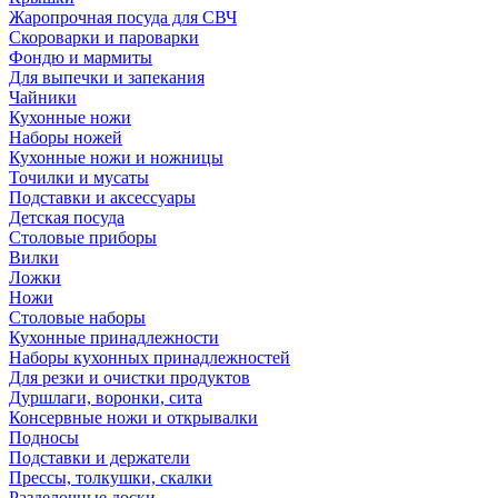
Жаропрочная посуда для СВЧ
Скороварки и пароварки
Фондю и мармиты
Для выпечки и запекания
Чайники
Кухонные ножи
Наборы ножей
Кухонные ножи и ножницы
Точилки и мусаты
Подставки и аксессуары
Детская посуда
Столовые приборы
Вилки
Ложки
Ножи
Столовые наборы
Кухонные принадлежности
Наборы кухонных принадлежностей
Для резки и очистки продуктов
Дуршлаги, воронки, сита
Консервные ножи и открывалки
Подносы
Подставки и держатели
Прессы, толкушки, скалки
Разделочные доски