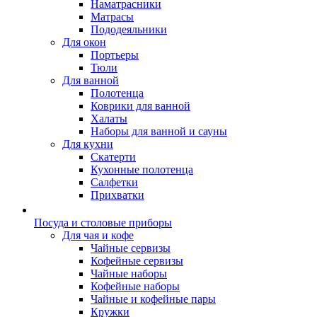
Наматрасники
Матрасы
Пододеяльники
Для окон
Портьеры
Тюли
Для ванной
Полотенца
Коврики для ванной
Халаты
Наборы для ванной и сауны
Для кухни
Скатерти
Кухонные полотенца
Салфетки
Прихватки
Посуда и столовые приборы
Для чая и кофе
Чайные сервизы
Кофейные сервизы
Чайные наборы
Кофейные наборы
Чайные и кофейные пары
Кружки