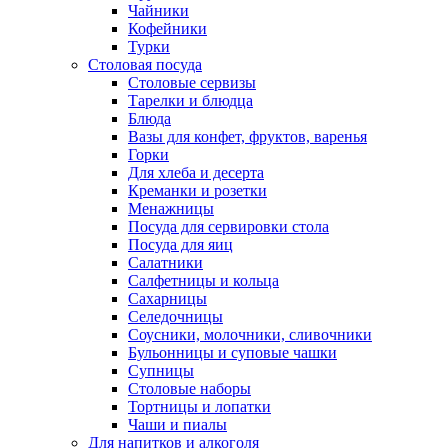
Чайники
Кофейники
Турки
Столовая посуда
Столовые сервизы
Тарелки и блюдца
Блюда
Вазы для конфет, фруктов, варенья
Горки
Для хлеба и десерта
Креманки и розетки
Менажницы
Посуда для сервировки стола
Посуда для яиц
Салатники
Салфетницы и кольца
Сахарницы
Селедочницы
Соусники, молочники, сливочники
Бульонницы и суповые чашки
Супницы
Столовые наборы
Тортницы и лопатки
Чаши и пиалы
Для напитков и алкоголя