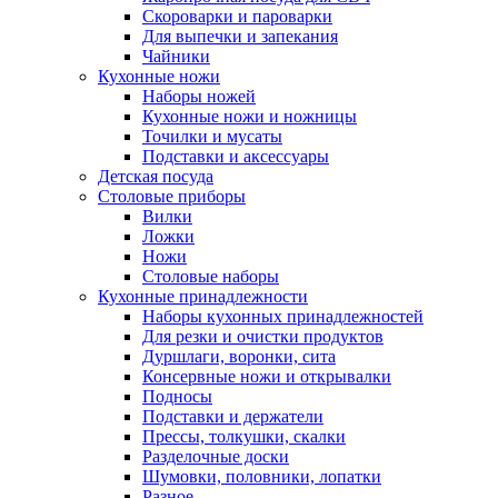
Скороварки и пароварки
Для выпечки и запекания
Чайники
Кухонные ножи
Наборы ножей
Кухонные ножи и ножницы
Точилки и мусаты
Подставки и аксессуары
Детская посуда
Столовые приборы
Вилки
Ложки
Ножи
Столовые наборы
Кухонные принадлежности
Наборы кухонных принадлежностей
Для резки и очистки продуктов
Дуршлаги, воронки, сита
Консервные ножи и открывалки
Подносы
Подставки и держатели
Прессы, толкушки, скалки
Разделочные доски
Шумовки, половники, лопатки
Разное