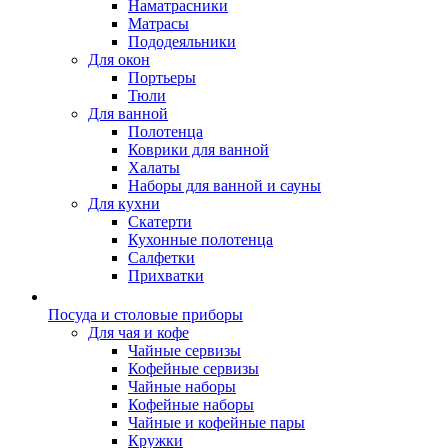
Наматрасники
Матрасы
Пододеяльники
Для окон
Портьеры
Тюли
Для ванной
Полотенца
Коврики для ванной
Халаты
Наборы для ванной и сауны
Для кухни
Скатерти
Кухонные полотенца
Салфетки
Прихватки
Посуда и столовые приборы
Для чая и кофе
Чайные сервизы
Кофейные сервизы
Чайные наборы
Кофейные наборы
Чайные и кофейные пары
Кружки