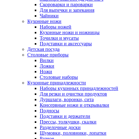
Скороварки и пароварки
Для выпечки и запекания
Чайники
Кухонные ножи
Наборы ножей
Кухонные ножи и ножницы
Точилки и мусаты
Подставки и аксессуары
Детская посуда
Столовые приборы
Вилки
Ложки
Ножи
Столовые наборы
Кухонные принадлежности
Наборы кухонных принадлежностей
Для резки и очистки продуктов
Дуршлаги, воронки, сита
Консервные ножи и открывалки
Подносы
Подставки и держатели
Прессы, толкушки, скалки
Разделочные доски
Шумовки, половники, лопатки
Разное