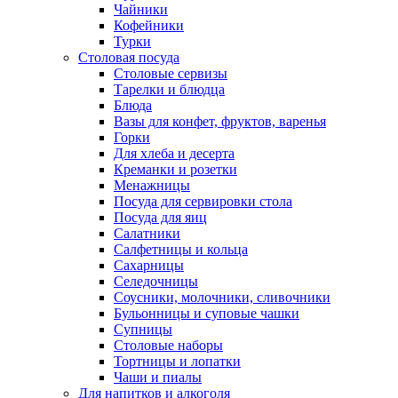
Чайники
Кофейники
Турки
Столовая посуда
Столовые сервизы
Тарелки и блюдца
Блюда
Вазы для конфет, фруктов, варенья
Горки
Для хлеба и десерта
Креманки и розетки
Менажницы
Посуда для сервировки стола
Посуда для яиц
Салатники
Салфетницы и кольца
Сахарницы
Селедочницы
Соусники, молочники, сливочники
Бульонницы и суповые чашки
Супницы
Столовые наборы
Тортницы и лопатки
Чаши и пиалы
Для напитков и алкоголя