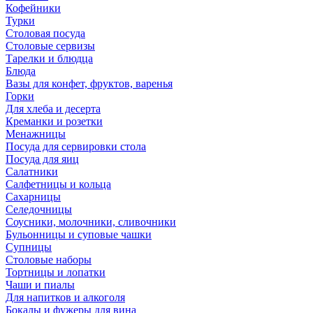
Кофейники
Турки
Столовая посуда
Столовые сервизы
Тарелки и блюдца
Блюда
Вазы для конфет, фруктов, варенья
Горки
Для хлеба и десерта
Креманки и розетки
Менажницы
Посуда для сервировки стола
Посуда для яиц
Салатники
Салфетницы и кольца
Сахарницы
Селедочницы
Соусники, молочники, сливочники
Бульонницы и суповые чашки
Супницы
Столовые наборы
Тортницы и лопатки
Чаши и пиалы
Для напитков и алкоголя
Бокалы и фужеры для вина