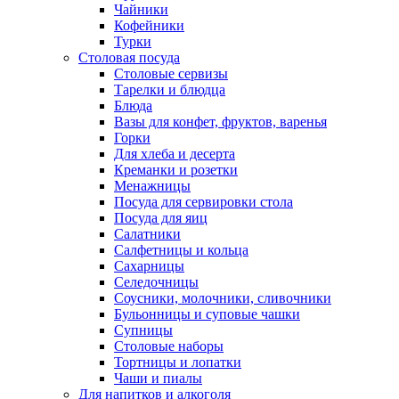
Чайники
Кофейники
Турки
Столовая посуда
Столовые сервизы
Тарелки и блюдца
Блюда
Вазы для конфет, фруктов, варенья
Горки
Для хлеба и десерта
Креманки и розетки
Менажницы
Посуда для сервировки стола
Посуда для яиц
Салатники
Салфетницы и кольца
Сахарницы
Селедочницы
Соусники, молочники, сливочники
Бульонницы и суповые чашки
Супницы
Столовые наборы
Тортницы и лопатки
Чаши и пиалы
Для напитков и алкоголя