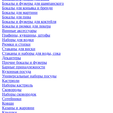
Бокалы и фужеры для шампанского
Бокалы для коньяка и бренди
Бокалы для мартини
Бокалы для пива
Бокалы и фужеры для коктейля
Бокалы и рюмки для ликера
Винные аксессуары
Графины, кувшины, штофы
Наборы для водки
Рюмки и стопки
Стаканы для виски
Стаканы и наборы для воды, сока
Декантеры
Прочие бокалы и фужеры
Барные принадлежности
Кухонная посуда
Универсальные наборы посуды
Кастрюли
Наборы кастрюль
Сковороды
Наборы сковородок
Сотейники
Ковши
Казаны и жаровни
Крышки