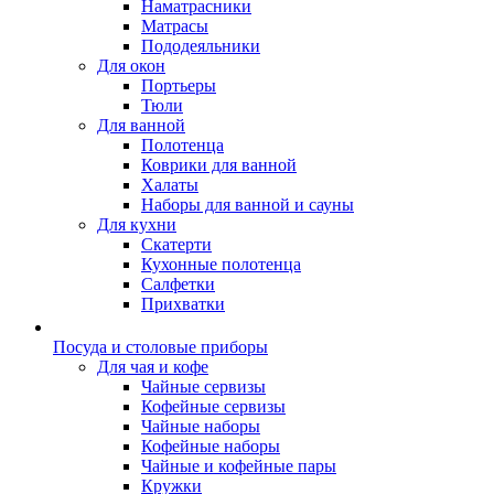
Наматрасники
Матрасы
Пододеяльники
Для окон
Портьеры
Тюли
Для ванной
Полотенца
Коврики для ванной
Халаты
Наборы для ванной и сауны
Для кухни
Скатерти
Кухонные полотенца
Салфетки
Прихватки
Посуда и столовые приборы
Для чая и кофе
Чайные сервизы
Кофейные сервизы
Чайные наборы
Кофейные наборы
Чайные и кофейные пары
Кружки