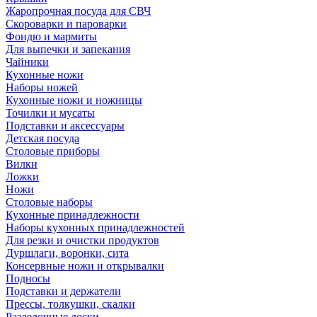
Жаропрочная посуда для СВЧ
Скороварки и пароварки
Фондю и мармиты
Для выпечки и запекания
Чайники
Кухонные ножи
Наборы ножей
Кухонные ножи и ножницы
Точилки и мусаты
Подставки и аксессуары
Детская посуда
Столовые приборы
Вилки
Ложки
Ножи
Столовые наборы
Кухонные принадлежности
Наборы кухонных принадлежностей
Для резки и очистки продуктов
Дуршлаги, воронки, сита
Консервные ножи и открывалки
Подносы
Подставки и держатели
Прессы, толкушки, скалки
Разделочные доски