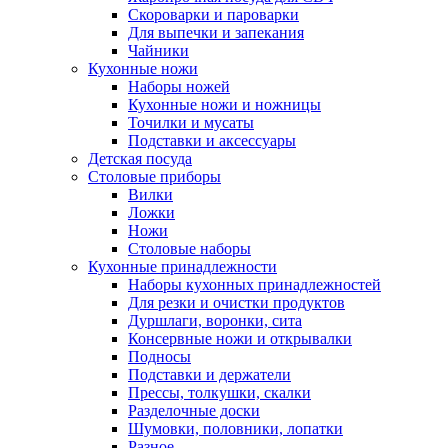
Скороварки и пароварки
Для выпечки и запекания
Чайники
Кухонные ножи
Наборы ножей
Кухонные ножи и ножницы
Точилки и мусаты
Подставки и аксессуары
Детская посуда
Столовые приборы
Вилки
Ложки
Ножи
Столовые наборы
Кухонные принадлежности
Наборы кухонных принадлежностей
Для резки и очистки продуктов
Дуршлаги, воронки, сита
Консервные ножи и открывалки
Подносы
Подставки и держатели
Прессы, толкушки, скалки
Разделочные доски
Шумовки, половники, лопатки
Разное