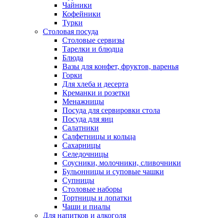
Чайники
Кофейники
Турки
Столовая посуда
Столовые сервизы
Тарелки и блюдца
Блюда
Вазы для конфет, фруктов, варенья
Горки
Для хлеба и десерта
Креманки и розетки
Менажницы
Посуда для сервировки стола
Посуда для яиц
Салатники
Салфетницы и кольца
Сахарницы
Селедочницы
Соусники, молочники, сливочники
Бульонницы и суповые чашки
Супницы
Столовые наборы
Тортницы и лопатки
Чаши и пиалы
Для напитков и алкоголя