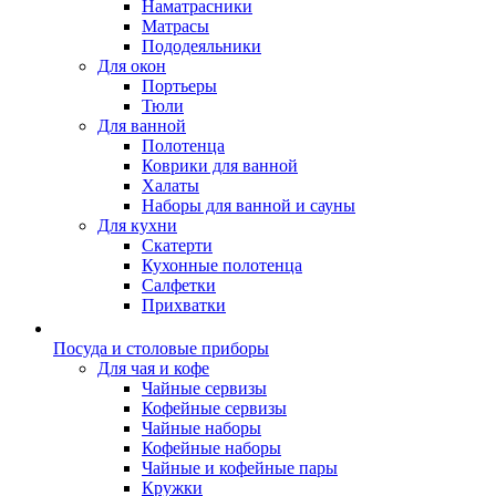
Наматрасники
Матрасы
Пододеяльники
Для окон
Портьеры
Тюли
Для ванной
Полотенца
Коврики для ванной
Халаты
Наборы для ванной и сауны
Для кухни
Скатерти
Кухонные полотенца
Салфетки
Прихватки
Посуда и столовые приборы
Для чая и кофе
Чайные сервизы
Кофейные сервизы
Чайные наборы
Кофейные наборы
Чайные и кофейные пары
Кружки