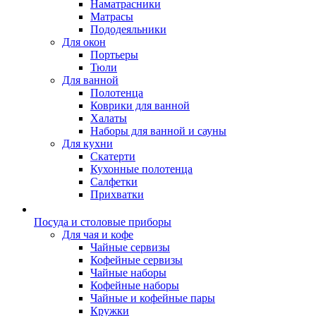
Наматрасники
Матрасы
Пододеяльники
Для окон
Портьеры
Тюли
Для ванной
Полотенца
Коврики для ванной
Халаты
Наборы для ванной и сауны
Для кухни
Скатерти
Кухонные полотенца
Салфетки
Прихватки
Посуда и столовые приборы
Для чая и кофе
Чайные сервизы
Кофейные сервизы
Чайные наборы
Кофейные наборы
Чайные и кофейные пары
Кружки