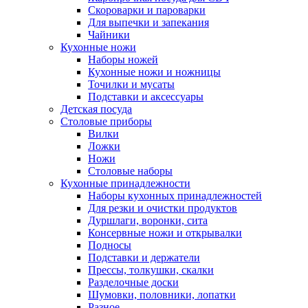
Скороварки и пароварки
Для выпечки и запекания
Чайники
Кухонные ножи
Наборы ножей
Кухонные ножи и ножницы
Точилки и мусаты
Подставки и аксессуары
Детская посуда
Столовые приборы
Вилки
Ложки
Ножи
Столовые наборы
Кухонные принадлежности
Наборы кухонных принадлежностей
Для резки и очистки продуктов
Дуршлаги, воронки, сита
Консервные ножи и открывалки
Подносы
Подставки и держатели
Прессы, толкушки, скалки
Разделочные доски
Шумовки, половники, лопатки
Разное