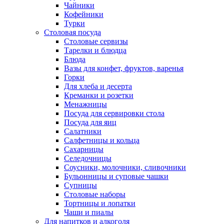
Чайники
Кофейники
Турки
Столовая посуда
Столовые сервизы
Тарелки и блюдца
Блюда
Вазы для конфет, фруктов, варенья
Горки
Для хлеба и десерта
Креманки и розетки
Менажницы
Посуда для сервировки стола
Посуда для яиц
Салатники
Салфетницы и кольца
Сахарницы
Селедочницы
Соусники, молочники, сливочники
Бульонницы и суповые чашки
Супницы
Столовые наборы
Тортницы и лопатки
Чаши и пиалы
Для напитков и алкоголя