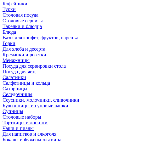
Кофейники
Турки
Столовая посуда
Столовые сервизы
Тарелки и блюдца
Блюда
Вазы для конфет, фруктов, варенья
Горки
Для хлеба и десерта
Креманки и розетки
Менажницы
Посуда для сервировки стола
Посуда для яиц
Салатники
Салфетницы и кольца
Сахарницы
Селедочницы
Соусники, молочники, сливочники
Бульонницы и суповые чашки
Супницы
Столовые наборы
Тортницы и лопатки
Чаши и пиалы
Для напитков и алкоголя
Бокалы и фужеры для вина