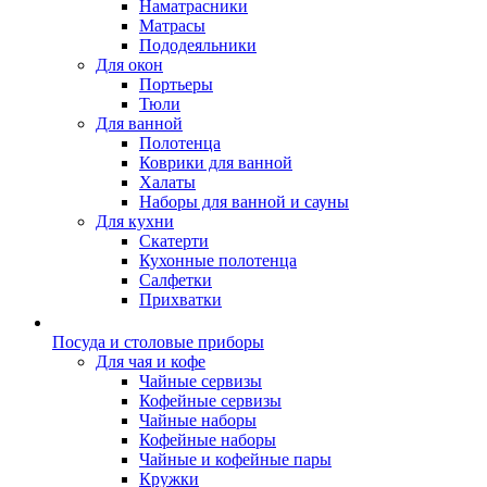
Наматрасники
Матрасы
Пододеяльники
Для окон
Портьеры
Тюли
Для ванной
Полотенца
Коврики для ванной
Халаты
Наборы для ванной и сауны
Для кухни
Скатерти
Кухонные полотенца
Салфетки
Прихватки
Посуда и столовые приборы
Для чая и кофе
Чайные сервизы
Кофейные сервизы
Чайные наборы
Кофейные наборы
Чайные и кофейные пары
Кружки