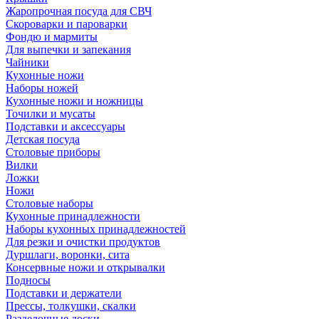
Жаропрочная посуда для СВЧ
Скороварки и пароварки
Фондю и мармиты
Для выпечки и запекания
Чайники
Кухонные ножи
Наборы ножей
Кухонные ножи и ножницы
Точилки и мусаты
Подставки и аксессуары
Детская посуда
Столовые приборы
Вилки
Ложки
Ножи
Столовые наборы
Кухонные принадлежности
Наборы кухонных принадлежностей
Для резки и очистки продуктов
Дуршлаги, воронки, сита
Консервные ножи и открывалки
Подносы
Подставки и держатели
Прессы, толкушки, скалки
Разделочные доски