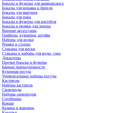
Бокалы и фужеры для шампанского
Бокалы для коньяка и бренди
Бокалы для мартини
Бокалы для пива
Бокалы и фужеры для коктейля
Бокалы и рюмки для ликера
Винные аксессуары
Графины, кувшины, штофы
Наборы для водки
Рюмки и стопки
Стаканы для виски
Стаканы и наборы для воды, сока
Декантеры
Прочие бокалы и фужеры
Барные принадлежности
Кухонная посуда
Универсальные наборы посуды
Кастрюли
Наборы кастрюль
Сковороды
Наборы сковородок
Сотейники
Ковши
Казаны и жаровни
Крышки