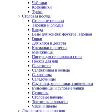
Чайники
Кофейники
Турки
Столовая посуда
Столовые сервизы
Тарелки и блюдца
Блюда
Вазы для конфет, фруктов, варенья
Горки
Для хлеба и десерта
Креманки и розетки
Менажницы
Посуда для сервировки стола
Посуда для яиц
Салатники
Салфетницы и кольца
Сахарницы
Селедочницы
Соусники, молочники, сливочники
Бульонницы и суповые чашки
Супницы
Столовые наборы
Тортницы и лопатки
Чаши и пиалы
Для напитков и алкоголя