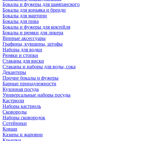
Бокалы и фужеры для шампанского
Бокалы для коньяка и бренди
Бокалы для мартини
Бокалы для пива
Бокалы и фужеры для коктейля
Бокалы и рюмки для ликера
Винные аксессуары
Графины, кувшины, штофы
Наборы для водки
Рюмки и стопки
Стаканы для виски
Стаканы и наборы для воды, сока
Декантеры
Прочие бокалы и фужеры
Барные принадлежности
Кухонная посуда
Универсальные наборы посуды
Кастрюли
Наборы кастрюль
Сковороды
Наборы сковородок
Сотейники
Ковши
Казаны и жаровни
Крышки