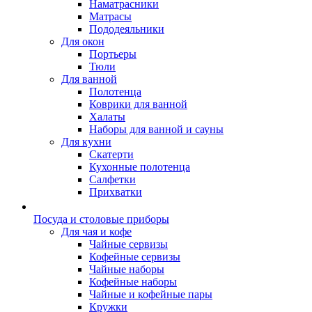
Наматрасники
Матрасы
Пододеяльники
Для окон
Портьеры
Тюли
Для ванной
Полотенца
Коврики для ванной
Халаты
Наборы для ванной и сауны
Для кухни
Скатерти
Кухонные полотенца
Салфетки
Прихватки
Посуда и столовые приборы
Для чая и кофе
Чайные сервизы
Кофейные сервизы
Чайные наборы
Кофейные наборы
Чайные и кофейные пары
Кружки