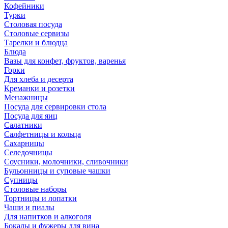
Кофейники
Турки
Столовая посуда
Столовые сервизы
Тарелки и блюдца
Блюда
Вазы для конфет, фруктов, варенья
Горки
Для хлеба и десерта
Креманки и розетки
Менажницы
Посуда для сервировки стола
Посуда для яиц
Салатники
Салфетницы и кольца
Сахарницы
Селедочницы
Соусники, молочники, сливочники
Бульонницы и суповые чашки
Супницы
Столовые наборы
Тортницы и лопатки
Чаши и пиалы
Для напитков и алкоголя
Бокалы и фужеры для вина