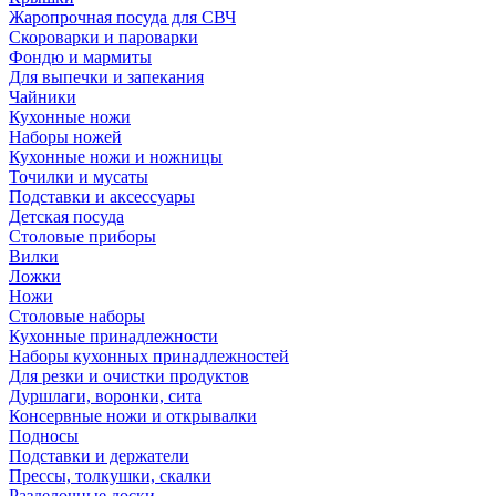
Жаропрочная посуда для СВЧ
Скороварки и пароварки
Фондю и мармиты
Для выпечки и запекания
Чайники
Кухонные ножи
Наборы ножей
Кухонные ножи и ножницы
Точилки и мусаты
Подставки и аксессуары
Детская посуда
Столовые приборы
Вилки
Ложки
Ножи
Столовые наборы
Кухонные принадлежности
Наборы кухонных принадлежностей
Для резки и очистки продуктов
Дуршлаги, воронки, сита
Консервные ножи и открывалки
Подносы
Подставки и держатели
Прессы, толкушки, скалки
Разделочные доски