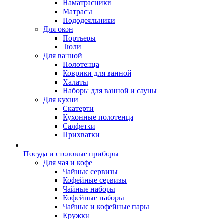
Наматрасники
Матрасы
Пододеяльники
Для окон
Портьеры
Тюли
Для ванной
Полотенца
Коврики для ванной
Халаты
Наборы для ванной и сауны
Для кухни
Скатерти
Кухонные полотенца
Салфетки
Прихватки
Посуда и столовые приборы
Для чая и кофе
Чайные сервизы
Кофейные сервизы
Чайные наборы
Кофейные наборы
Чайные и кофейные пары
Кружки