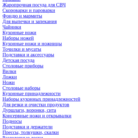
Жаропрочная посуда для СВЧ
Скороварки и пароварки
Фондю и мармиты
Для выпечки и запекания
Чайники
Кухонные ножи
Наборы ножей
Кухонные ножи и ножницы
Точилки и мусаты
Подставки и аксессуары
Детская посуда
Столовые приборы
Вилки
Ложки
Ножи
Столовые наборы
Кухонные принадлежности
Наборы кухонных принадлежностей
Для резки и очистки продуктов
Дуршлаги, воронки, сита
Консервные ножи и открывалки
Подносы
Подставки и держатели
Прессы, толкушки, скалки
Разделочные доски