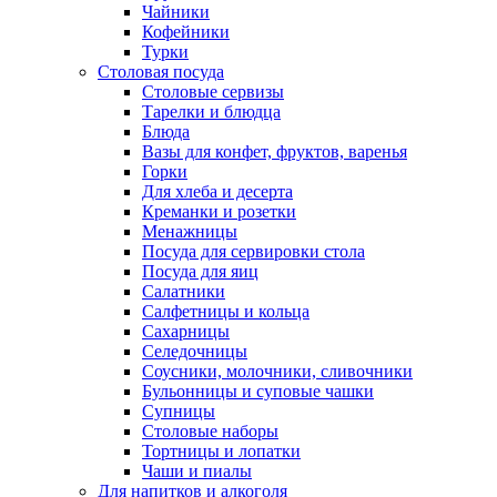
Чайники
Кофейники
Турки
Столовая посуда
Столовые сервизы
Тарелки и блюдца
Блюда
Вазы для конфет, фруктов, варенья
Горки
Для хлеба и десерта
Креманки и розетки
Менажницы
Посуда для сервировки стола
Посуда для яиц
Салатники
Салфетницы и кольца
Сахарницы
Селедочницы
Соусники, молочники, сливочники
Бульонницы и суповые чашки
Супницы
Столовые наборы
Тортницы и лопатки
Чаши и пиалы
Для напитков и алкоголя