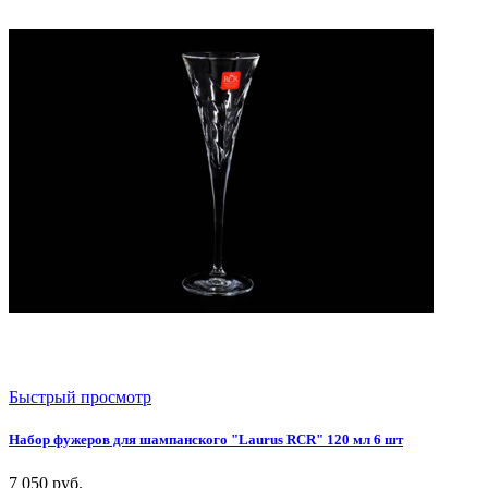
Быстрый просмотр
Набор фужеров для шампанского "Laurus RCR" 120 мл 6 шт
7 050
руб.