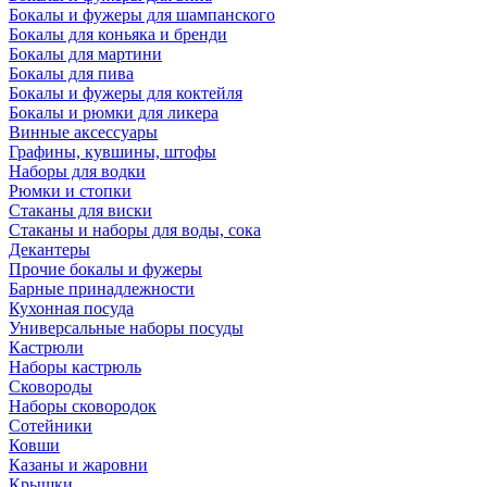
Бокалы и фужеры для шампанского
Бокалы для коньяка и бренди
Бокалы для мартини
Бокалы для пива
Бокалы и фужеры для коктейля
Бокалы и рюмки для ликера
Винные аксессуары
Графины, кувшины, штофы
Наборы для водки
Рюмки и стопки
Стаканы для виски
Стаканы и наборы для воды, сока
Декантеры
Прочие бокалы и фужеры
Барные принадлежности
Кухонная посуда
Универсальные наборы посуды
Кастрюли
Наборы кастрюль
Сковороды
Наборы сковородок
Сотейники
Ковши
Казаны и жаровни
Крышки