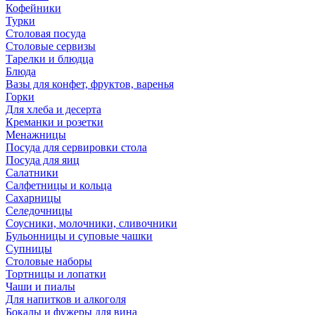
Кофейники
Турки
Столовая посуда
Столовые сервизы
Тарелки и блюдца
Блюда
Вазы для конфет, фруктов, варенья
Горки
Для хлеба и десерта
Креманки и розетки
Менажницы
Посуда для сервировки стола
Посуда для яиц
Салатники
Салфетницы и кольца
Сахарницы
Селедочницы
Соусники, молочники, сливочники
Бульонницы и суповые чашки
Супницы
Столовые наборы
Тортницы и лопатки
Чаши и пиалы
Для напитков и алкоголя
Бокалы и фужеры для вина