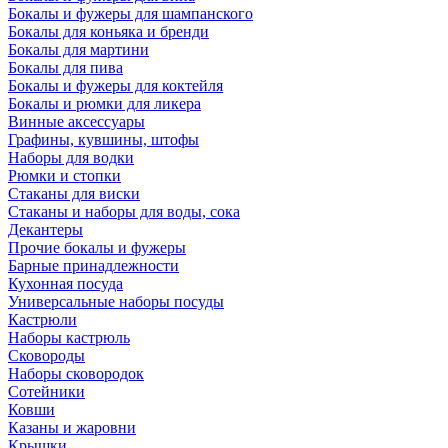
Бокалы и фужеры для шампанского
Бокалы для коньяка и бренди
Бокалы для мартини
Бокалы для пива
Бокалы и фужеры для коктейля
Бокалы и рюмки для ликера
Винные аксессуары
Графины, кувшины, штофы
Наборы для водки
Рюмки и стопки
Стаканы для виски
Стаканы и наборы для воды, сока
Декантеры
Прочие бокалы и фужеры
Барные принадлежности
Кухонная посуда
Универсальные наборы посуды
Кастрюли
Наборы кастрюль
Сковороды
Наборы сковородок
Сотейники
Ковши
Казаны и жаровни
Крышки