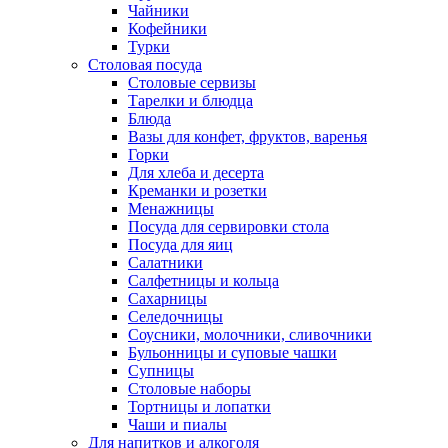
Чайники
Кофейники
Турки
Столовая посуда
Столовые сервизы
Тарелки и блюдца
Блюда
Вазы для конфет, фруктов, варенья
Горки
Для хлеба и десерта
Креманки и розетки
Менажницы
Посуда для сервировки стола
Посуда для яиц
Салатники
Салфетницы и кольца
Сахарницы
Селедочницы
Соусники, молочники, сливочники
Бульонницы и суповые чашки
Супницы
Столовые наборы
Тортницы и лопатки
Чаши и пиалы
Для напитков и алкоголя