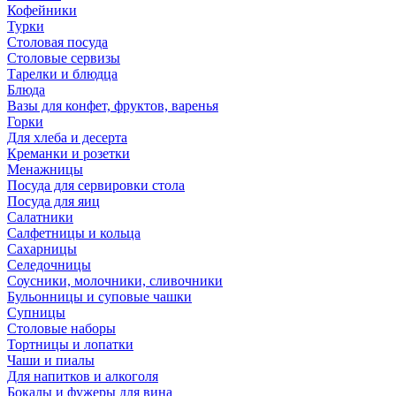
Кофейники
Турки
Столовая посуда
Столовые сервизы
Тарелки и блюдца
Блюда
Вазы для конфет, фруктов, варенья
Горки
Для хлеба и десерта
Креманки и розетки
Менажницы
Посуда для сервировки стола
Посуда для яиц
Салатники
Салфетницы и кольца
Сахарницы
Селедочницы
Соусники, молочники, сливочники
Бульонницы и суповые чашки
Супницы
Столовые наборы
Тортницы и лопатки
Чаши и пиалы
Для напитков и алкоголя
Бокалы и фужеры для вина