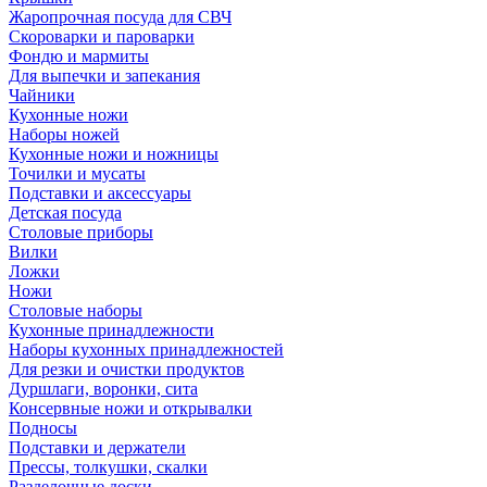
Жаропрочная посуда для СВЧ
Скороварки и пароварки
Фондю и мармиты
Для выпечки и запекания
Чайники
Кухонные ножи
Наборы ножей
Кухонные ножи и ножницы
Точилки и мусаты
Подставки и аксессуары
Детская посуда
Столовые приборы
Вилки
Ложки
Ножи
Столовые наборы
Кухонные принадлежности
Наборы кухонных принадлежностей
Для резки и очистки продуктов
Дуршлаги, воронки, сита
Консервные ножи и открывалки
Подносы
Подставки и держатели
Прессы, толкушки, скалки
Разделочные доски