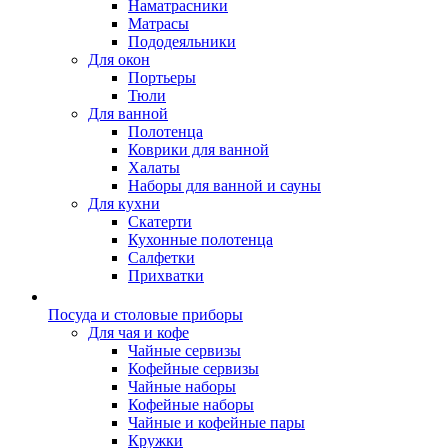
Наматрасники
Матрасы
Пододеяльники
Для окон
Портьеры
Тюли
Для ванной
Полотенца
Коврики для ванной
Халаты
Наборы для ванной и сауны
Для кухни
Скатерти
Кухонные полотенца
Салфетки
Прихватки
Посуда и столовые приборы
Для чая и кофе
Чайные сервизы
Кофейные сервизы
Чайные наборы
Кофейные наборы
Чайные и кофейные пары
Кружки