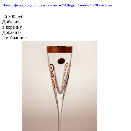
Набор фужеров для шампанского "Allegro Fiesole" 170 мл 6 шт
56 300
руб.
Добавить
в корзину
Добавить
в избранное