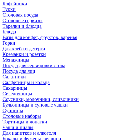
Кофейники
Турки
Столовая посуда
Столовые сервизы
Тарелки и блюдца
Блюда
Вазы для конфет, фруктов, варенья
Горки
Для хлеба и десерта
Креманки и розетки
Менажницы
Посуда для сервировки стола
Посуда для яиц
Салатники
Салфетницы и кольца
Сахарницы
Селедочницы
Соусники, молочники, сливочники
Бульонницы и суповые чашки
Супницы
Столовые наборы
Тортницы и лопатки
Чаши и пиалы
Для напитков и алкоголя
Бокалы и фужеры для вина