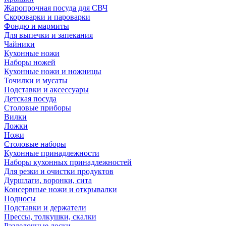
Жаропрочная посуда для СВЧ
Скороварки и пароварки
Фондю и мармиты
Для выпечки и запекания
Чайники
Кухонные ножи
Наборы ножей
Кухонные ножи и ножницы
Точилки и мусаты
Подставки и аксессуары
Детская посуда
Столовые приборы
Вилки
Ложки
Ножи
Столовые наборы
Кухонные принадлежности
Наборы кухонных принадлежностей
Для резки и очистки продуктов
Дуршлаги, воронки, сита
Консервные ножи и открывалки
Подносы
Подставки и держатели
Прессы, толкушки, скалки
Разделочные доски