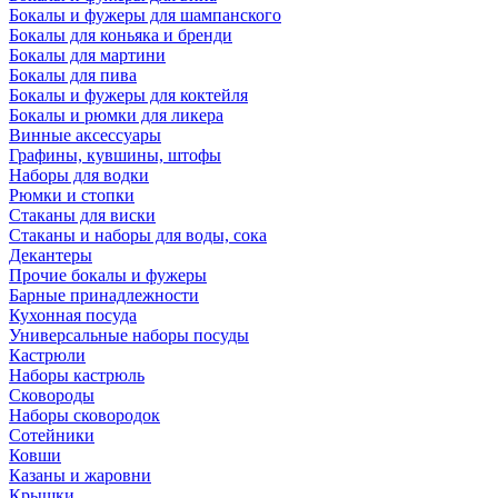
Бокалы и фужеры для шампанского
Бокалы для коньяка и бренди
Бокалы для мартини
Бокалы для пива
Бокалы и фужеры для коктейля
Бокалы и рюмки для ликера
Винные аксессуары
Графины, кувшины, штофы
Наборы для водки
Рюмки и стопки
Стаканы для виски
Стаканы и наборы для воды, сока
Декантеры
Прочие бокалы и фужеры
Барные принадлежности
Кухонная посуда
Универсальные наборы посуды
Кастрюли
Наборы кастрюль
Сковороды
Наборы сковородок
Сотейники
Ковши
Казаны и жаровни
Крышки