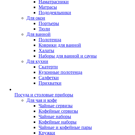
Наматрасники
Матрасы
Пододеяльники
Для окон
Портьеры
Тюли
Для ванной
Полотенца
Коврики для ванной
Халаты
Наборы для ванной и сауны
Для кухни
Скатерти
Кухонные полотенца
Салфетки
Прихватки
Посуда и столовые приборы
Для чая и кофе
Чайные сервизы
Кофейные сервизы
Чайные наборы
Кофейные наборы
Чайные и кофейные пары
Кружки