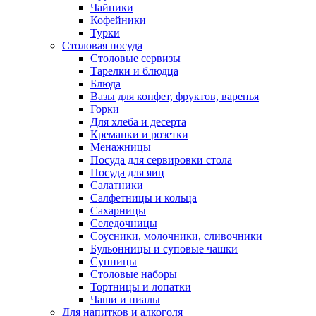
Чайники
Кофейники
Турки
Столовая посуда
Столовые сервизы
Тарелки и блюдца
Блюда
Вазы для конфет, фруктов, варенья
Горки
Для хлеба и десерта
Креманки и розетки
Менажницы
Посуда для сервировки стола
Посуда для яиц
Салатники
Салфетницы и кольца
Сахарницы
Селедочницы
Соусники, молочники, сливочники
Бульонницы и суповые чашки
Супницы
Столовые наборы
Тортницы и лопатки
Чаши и пиалы
Для напитков и алкоголя