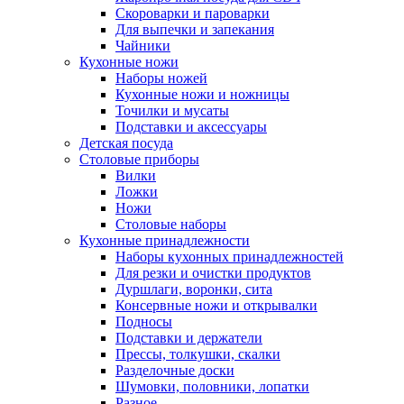
Скороварки и пароварки
Для выпечки и запекания
Чайники
Кухонные ножи
Наборы ножей
Кухонные ножи и ножницы
Точилки и мусаты
Подставки и аксессуары
Детская посуда
Столовые приборы
Вилки
Ложки
Ножи
Столовые наборы
Кухонные принадлежности
Наборы кухонных принадлежностей
Для резки и очистки продуктов
Дуршлаги, воронки, сита
Консервные ножи и открывалки
Подносы
Подставки и держатели
Прессы, толкушки, скалки
Разделочные доски
Шумовки, половники, лопатки
Разное