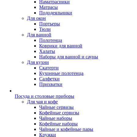
Наматрасники
Матрасы
Пододеяльники
Для окон
Портьеры
Тюли
Для ванной
Полотенца
Коврики для ванной
Халаты
Наборы для ванной и сауны
Для кухни
Скатерти
Кухонные полотенца
Салфетки
Прихватки
Посуда и столовые приборы
Для чая и кофе
Чайные сервизы
Кофейные сервизы
Чайные наборы
Кофейные наборы
Чайные и кофейные пары
Кружки