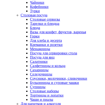
Чайники
Кофейники
Турки
Столовая посуда
Столовые сервизы
Тарелки и блюдца
Блюда
Вазы для конфет, фруктов, варенья
Горки
Для хлеба и десерта
Креманки и розетки
Менажницы
Посуда для сервировки стола
Посуда для яиц
Салатники
Салфетницы и кольца
Сахарницы
Селедочницы
Соусники, молочники, сливочники
Бульонницы и суповые чашки
Супницы
Столовые наборы
Тортницы и лопатки
Чаши и пиалы
Для напитков и алкоголя