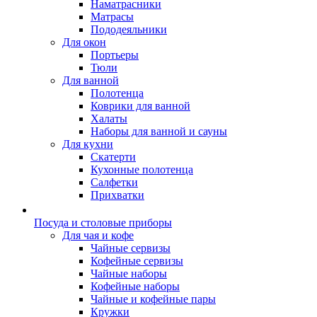
Наматрасники
Матрасы
Пододеяльники
Для окон
Портьеры
Тюли
Для ванной
Полотенца
Коврики для ванной
Халаты
Наборы для ванной и сауны
Для кухни
Скатерти
Кухонные полотенца
Салфетки
Прихватки
Посуда и столовые приборы
Для чая и кофе
Чайные сервизы
Кофейные сервизы
Чайные наборы
Кофейные наборы
Чайные и кофейные пары
Кружки