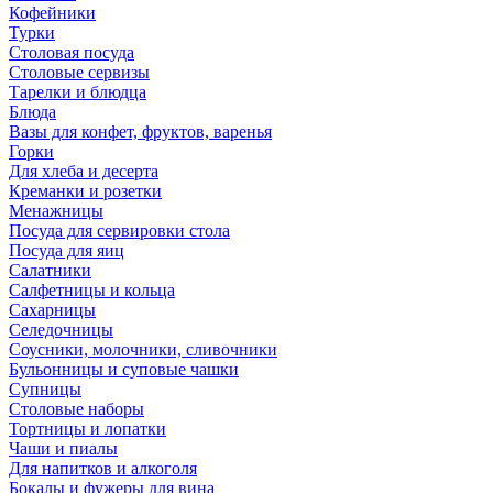
Кофейники
Турки
Столовая посуда
Столовые сервизы
Тарелки и блюдца
Блюда
Вазы для конфет, фруктов, варенья
Горки
Для хлеба и десерта
Креманки и розетки
Менажницы
Посуда для сервировки стола
Посуда для яиц
Салатники
Салфетницы и кольца
Сахарницы
Селедочницы
Соусники, молочники, сливочники
Бульонницы и суповые чашки
Супницы
Столовые наборы
Тортницы и лопатки
Чаши и пиалы
Для напитков и алкоголя
Бокалы и фужеры для вина