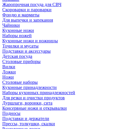
Жаропрочная посуда для СВЧ
Скороварки и пароварки
Фондю и мармиты
Для выпечки и запекания
Чайники
Кухонные ножи
Наборы ножей
Кухонные ножи и ножницы
Точилки и мусаты
Подставки и аксессуары
Детская посуда
Столовые приборы
Вилки
Ложки
Ножи
Столовые наборы
Кухонные принадлежности
Наборы кухонных принадлежностей
Для резки и очистки продуктов
Дуршлаги, воронки, сита
Консервные ножи и открывалки
Подносы
Подставки и держатели
Прессы, толкушки, скалки
Разделочные доски