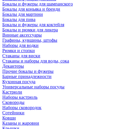
Бокалы и фужеры для шампанского
Бокалы для коньяка и бренди
Бокалы для мартини
Бокалы для пива
Бокалы и фужеры для коктейля
Бокалы и рюмки для ликера
Винные аксессуары
Графины, кувшины, штофы
Наборы для водки
Рюмки и стопки
Стаканы для виски
Стаканы и наборы для воды, сока
Декантеры
Прочие бокалы и фужеры
Барные принадлежности
Кухонная посуда
Универсальные наборы посуды
Кастрюли
Наборы кастрюль
Сковороды
Наборы сковородок
Сотейники
Ковши
Казаны и жаровни
Крышки