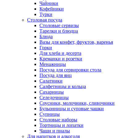
Чайники
Кофейники
Турки
Столовая посуда
Столовые сервизы
Тарелки и блюдца
Блюда
Вазы для конфет, фруктов, варенья
Горки
Для хлеба и десерта
Креманки и розетки
Менажницы
Посуда для сервировки стола
Посуда для яиц
Салатники
Салфетницы и кольца
Сахарницы
Селедочницы
Соусники, молочники, сливочники
Бульонницы и суповые чашки
Супницы
Столовые наборы
Тортницы и лопатки
Чаши и пиалы
Для напитков и алкоголя