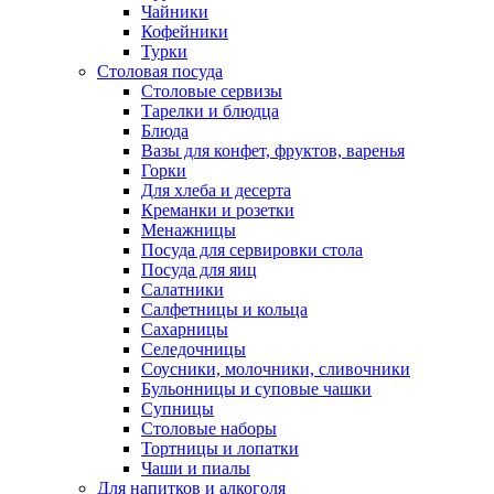
Чайники
Кофейники
Турки
Столовая посуда
Столовые сервизы
Тарелки и блюдца
Блюда
Вазы для конфет, фруктов, варенья
Горки
Для хлеба и десерта
Креманки и розетки
Менажницы
Посуда для сервировки стола
Посуда для яиц
Салатники
Салфетницы и кольца
Сахарницы
Селедочницы
Соусники, молочники, сливочники
Бульонницы и суповые чашки
Супницы
Столовые наборы
Тортницы и лопатки
Чаши и пиалы
Для напитков и алкоголя