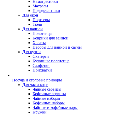
Наматрасники
Матрасы
Пододеяльники
Для окон
Портьеры
Тюли
Для ванной
Полотенца
Коврики для ванной
Халаты
Наборы для ванной и сауны
Для кухни
Скатерти
Кухонные полотенца
Салфетки
Прихватки
Посуда и столовые приборы
Для чая и кофе
Чайные сервизы
Кофейные сервизы
Чайные наборы
Кофейные наборы
Чайные и кофейные пары
Кружки