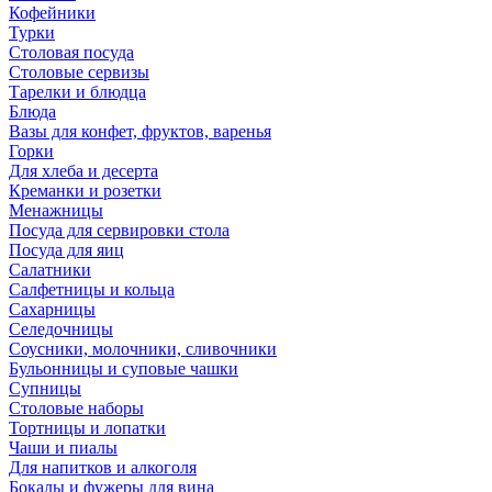
Кофейники
Турки
Столовая посуда
Столовые сервизы
Тарелки и блюдца
Блюда
Вазы для конфет, фруктов, варенья
Горки
Для хлеба и десерта
Креманки и розетки
Менажницы
Посуда для сервировки стола
Посуда для яиц
Салатники
Салфетницы и кольца
Сахарницы
Селедочницы
Соусники, молочники, сливочники
Бульонницы и суповые чашки
Супницы
Столовые наборы
Тортницы и лопатки
Чаши и пиалы
Для напитков и алкоголя
Бокалы и фужеры для вина