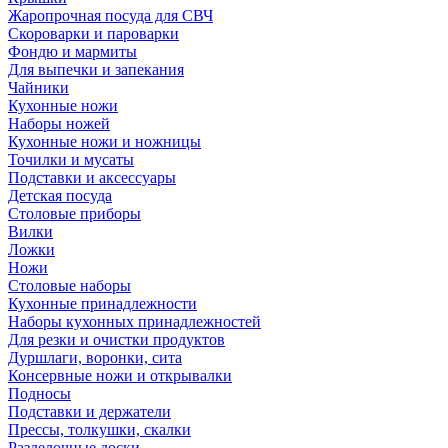
Жаропрочная посуда для СВЧ
Скороварки и пароварки
Фондю и мармиты
Для выпечки и запекания
Чайники
Кухонные ножи
Наборы ножей
Кухонные ножи и ножницы
Точилки и мусаты
Подставки и аксессуары
Детская посуда
Столовые приборы
Вилки
Ложки
Ножи
Столовые наборы
Кухонные принадлежности
Наборы кухонных принадлежностей
Для резки и очистки продуктов
Дуршлаги, воронки, сита
Консервные ножи и открывалки
Подносы
Подставки и держатели
Прессы, толкушки, скалки
Разделочные доски