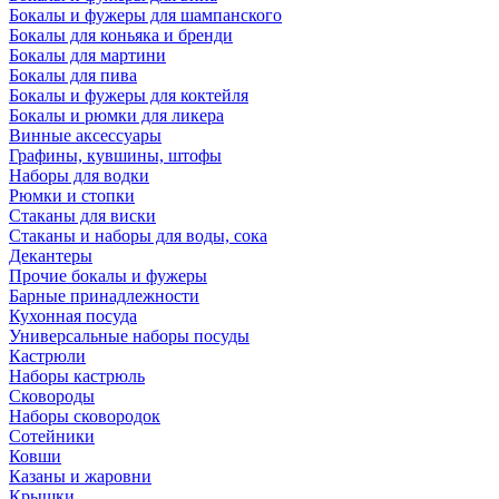
Бокалы и фужеры для шампанского
Бокалы для коньяка и бренди
Бокалы для мартини
Бокалы для пива
Бокалы и фужеры для коктейля
Бокалы и рюмки для ликера
Винные аксессуары
Графины, кувшины, штофы
Наборы для водки
Рюмки и стопки
Стаканы для виски
Стаканы и наборы для воды, сока
Декантеры
Прочие бокалы и фужеры
Барные принадлежности
Кухонная посуда
Универсальные наборы посуды
Кастрюли
Наборы кастрюль
Сковороды
Наборы сковородок
Сотейники
Ковши
Казаны и жаровни
Крышки