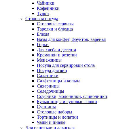
Чайники
Кофейники
Турки
Столовая посуда
Столовые сервизы
Тарелки и блюдца
Блюда
Вазы для конфет, фруктов, варенья
Горки
Для хлеба и десерта
Креманки и розетки
Менажницы
Посуда для сервировки стола
Посуда для яиц
Салатники
Салфетницы и кольца
Сахарницы
Селедочницы
Соусники, молочники, сливочники
Бульонницы и суповые чашки
Супницы
Столовые наборы
Тортницы и лопатки
Чаши и пиалы
Для напитков и алкоголя