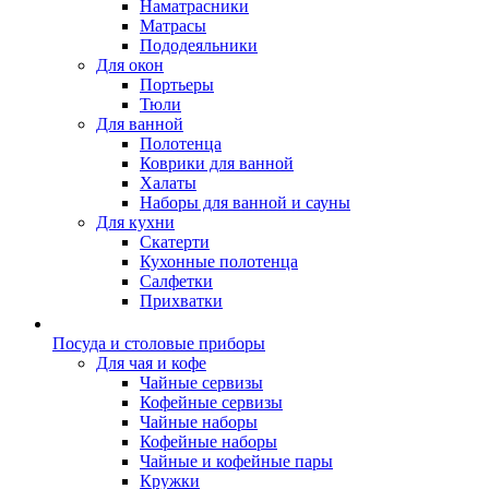
Наматрасники
Матрасы
Пододеяльники
Для окон
Портьеры
Тюли
Для ванной
Полотенца
Коврики для ванной
Халаты
Наборы для ванной и сауны
Для кухни
Скатерти
Кухонные полотенца
Салфетки
Прихватки
Посуда и столовые приборы
Для чая и кофе
Чайные сервизы
Кофейные сервизы
Чайные наборы
Кофейные наборы
Чайные и кофейные пары
Кружки