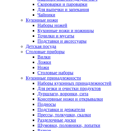
Скороварки и пароварки
Для выпечки и запекания
Чайники
Кухонные ножи
Наборы ножей
Кухонные ножи и ножницы
Точилки и мусаты
Подставки и аксессуары
Детская посуда
Столовые приборы
Вилки
Ложки
Ножи
Столовые наборы
Кухонные принадлежности
Наборы кухонных принадлежностей
Для резки и очистки продуктов
Дуршлаги, воронки, сита
Консервные ножи и открывалки
Подносы
Подставки и держатели
Прессы, толкушки, скалки
Разделочные доски
Шумовки, половники, лопатки
Разное