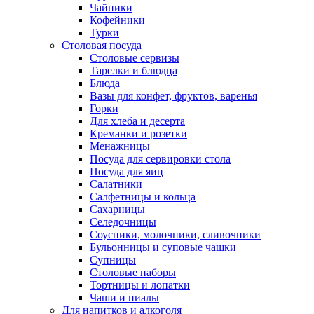
Чайники
Кофейники
Турки
Столовая посуда
Столовые сервизы
Тарелки и блюдца
Блюда
Вазы для конфет, фруктов, варенья
Горки
Для хлеба и десерта
Креманки и розетки
Менажницы
Посуда для сервировки стола
Посуда для яиц
Салатники
Салфетницы и кольца
Сахарницы
Селедочницы
Соусники, молочники, сливочники
Бульонницы и суповые чашки
Супницы
Столовые наборы
Тортницы и лопатки
Чаши и пиалы
Для напитков и алкоголя