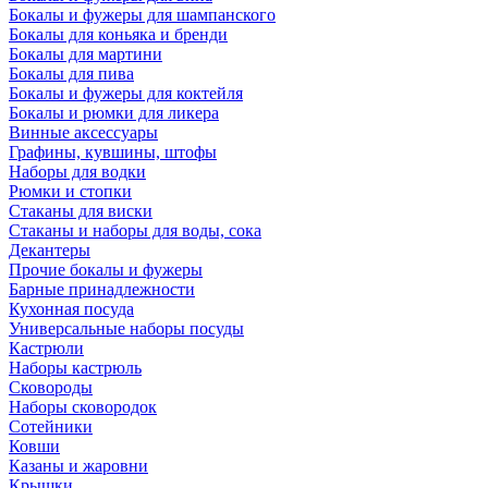
Бокалы и фужеры для шампанского
Бокалы для коньяка и бренди
Бокалы для мартини
Бокалы для пива
Бокалы и фужеры для коктейля
Бокалы и рюмки для ликера
Винные аксессуары
Графины, кувшины, штофы
Наборы для водки
Рюмки и стопки
Стаканы для виски
Стаканы и наборы для воды, сока
Декантеры
Прочие бокалы и фужеры
Барные принадлежности
Кухонная посуда
Универсальные наборы посуды
Кастрюли
Наборы кастрюль
Сковороды
Наборы сковородок
Сотейники
Ковши
Казаны и жаровни
Крышки