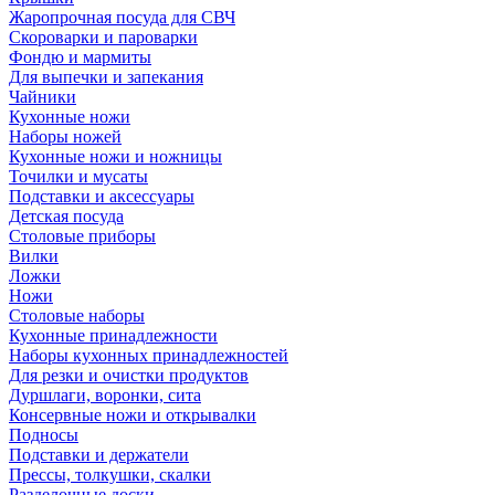
Жаропрочная посуда для СВЧ
Скороварки и пароварки
Фондю и мармиты
Для выпечки и запекания
Чайники
Кухонные ножи
Наборы ножей
Кухонные ножи и ножницы
Точилки и мусаты
Подставки и аксессуары
Детская посуда
Столовые приборы
Вилки
Ложки
Ножи
Столовые наборы
Кухонные принадлежности
Наборы кухонных принадлежностей
Для резки и очистки продуктов
Дуршлаги, воронки, сита
Консервные ножи и открывалки
Подносы
Подставки и держатели
Прессы, толкушки, скалки
Разделочные доски