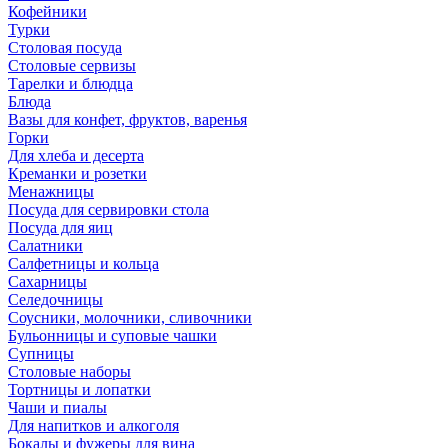
Кофейники
Турки
Столовая посуда
Столовые сервизы
Тарелки и блюдца
Блюда
Вазы для конфет, фруктов, варенья
Горки
Для хлеба и десерта
Креманки и розетки
Менажницы
Посуда для сервировки стола
Посуда для яиц
Салатники
Салфетницы и кольца
Сахарницы
Селедочницы
Соусники, молочники, сливочники
Бульонницы и суповые чашки
Супницы
Столовые наборы
Тортницы и лопатки
Чаши и пиалы
Для напитков и алкоголя
Бокалы и фужеры для вина