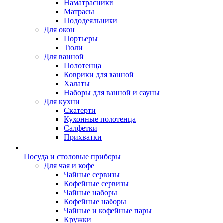
Наматрасники
Матрасы
Пододеяльники
Для окон
Портьеры
Тюли
Для ванной
Полотенца
Коврики для ванной
Халаты
Наборы для ванной и сауны
Для кухни
Скатерти
Кухонные полотенца
Салфетки
Прихватки
Посуда и столовые приборы
Для чая и кофе
Чайные сервизы
Кофейные сервизы
Чайные наборы
Кофейные наборы
Чайные и кофейные пары
Кружки