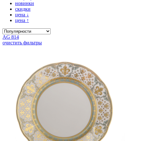
новинки
скидки
цена
↓
цена
↑
AG 814
очистить фильтры