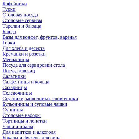
Кофейники
Турки
Столовая посуда
Столовые сервизы
Тарелки и блюдца
Блюда
Вазы для конфет, фруктов, варенья
Горки
Для хлеба и десерта
Креманки и розетки
Менажницы
Посуда для сервировки стола
Посуда для яиц
Салатники
Салфетницы и кольца
Сахарницы
Селедочницы
Соусники, молочники, сливочники
Бульонницы и суповые чашки
Супницы
Столовые наборы
Тортницы и лопатки
Чаши и пиалы
Для напитков и алкоголя
Бокалы и фужеры для вина