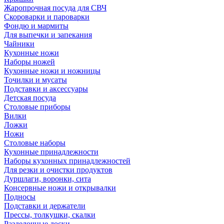
Жаропрочная посуда для СВЧ
Скороварки и пароварки
Фондю и мармиты
Для выпечки и запекания
Чайники
Кухонные ножи
Наборы ножей
Кухонные ножи и ножницы
Точилки и мусаты
Подставки и аксессуары
Детская посуда
Столовые приборы
Вилки
Ложки
Ножи
Столовые наборы
Кухонные принадлежности
Наборы кухонных принадлежностей
Для резки и очистки продуктов
Дуршлаги, воронки, сита
Консервные ножи и открывалки
Подносы
Подставки и держатели
Прессы, толкушки, скалки
Разделочные доски