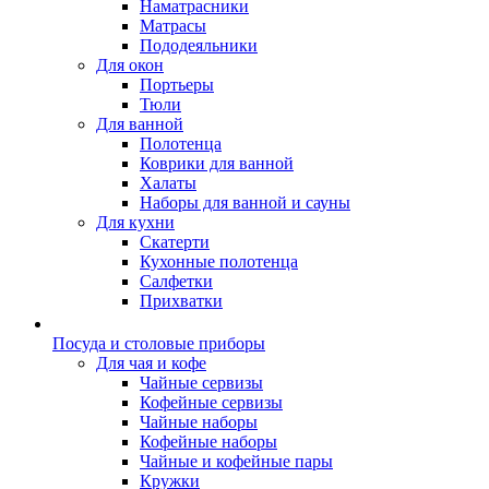
Наматрасники
Матрасы
Пододеяльники
Для окон
Портьеры
Тюли
Для ванной
Полотенца
Коврики для ванной
Халаты
Наборы для ванной и сауны
Для кухни
Скатерти
Кухонные полотенца
Салфетки
Прихватки
Посуда и столовые приборы
Для чая и кофе
Чайные сервизы
Кофейные сервизы
Чайные наборы
Кофейные наборы
Чайные и кофейные пары
Кружки