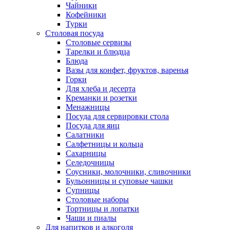
Чайники
Кофейники
Турки
Столовая посуда
Столовые сервизы
Тарелки и блюдца
Блюда
Вазы для конфет, фруктов, варенья
Горки
Для хлеба и десерта
Креманки и розетки
Менажницы
Посуда для сервировки стола
Посуда для яиц
Салатники
Салфетницы и кольца
Сахарницы
Селедочницы
Соусники, молочники, сливочники
Бульонницы и суповые чашки
Супницы
Столовые наборы
Тортницы и лопатки
Чаши и пиалы
Для напитков и алкоголя