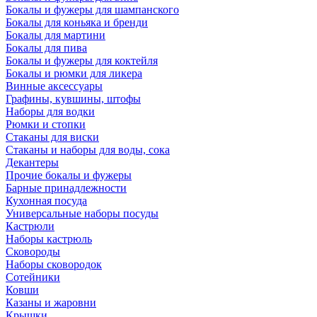
Бокалы и фужеры для шампанского
Бокалы для коньяка и бренди
Бокалы для мартини
Бокалы для пива
Бокалы и фужеры для коктейля
Бокалы и рюмки для ликера
Винные аксессуары
Графины, кувшины, штофы
Наборы для водки
Рюмки и стопки
Стаканы для виски
Стаканы и наборы для воды, сока
Декантеры
Прочие бокалы и фужеры
Барные принадлежности
Кухонная посуда
Универсальные наборы посуды
Кастрюли
Наборы кастрюль
Сковороды
Наборы сковородок
Сотейники
Ковши
Казаны и жаровни
Крышки