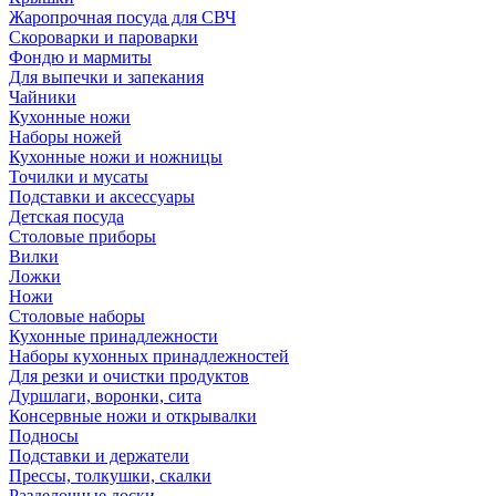
Жаропрочная посуда для СВЧ
Скороварки и пароварки
Фондю и мармиты
Для выпечки и запекания
Чайники
Кухонные ножи
Наборы ножей
Кухонные ножи и ножницы
Точилки и мусаты
Подставки и аксессуары
Детская посуда
Столовые приборы
Вилки
Ложки
Ножи
Столовые наборы
Кухонные принадлежности
Наборы кухонных принадлежностей
Для резки и очистки продуктов
Дуршлаги, воронки, сита
Консервные ножи и открывалки
Подносы
Подставки и держатели
Прессы, толкушки, скалки
Разделочные доски