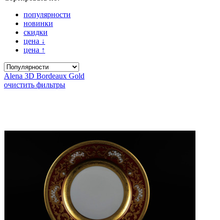
популярности
новинки
скидки
цена
↓
цена
↑
Alena 3D Bordeaux Gold
очистить фильтры