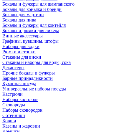
Бокалы и фужеры для шампанского
Бокалы для коньяка и бренди
Бокалы для мартини
Бокалы для пива
Бокалы и фужеры для коктейля
Бокалы и рюмки для ликера
Винные аксессуары
Графины, кувшины, штофы
Наборы для водки
Рюмки и стопки
Стаканы для виски
Стаканы и наборы для воды, сока
Декантеры
Прочие бокалы и фужеры
Барные принадлежности
Кухонная посуда
Универсальные наборы посуды
Кастрюли
Наборы кастрюль
Сковороды
Наборы сковородок
Сотейники
Ковши
Казаны и жаровни
Крышки