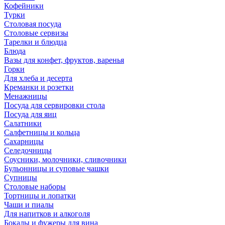
Кофейники
Турки
Столовая посуда
Столовые сервизы
Тарелки и блюдца
Блюда
Вазы для конфет, фруктов, варенья
Горки
Для хлеба и десерта
Креманки и розетки
Менажницы
Посуда для сервировки стола
Посуда для яиц
Салатники
Салфетницы и кольца
Сахарницы
Селедочницы
Соусники, молочники, сливочники
Бульонницы и суповые чашки
Супницы
Столовые наборы
Тортницы и лопатки
Чаши и пиалы
Для напитков и алкоголя
Бокалы и фужеры для вина