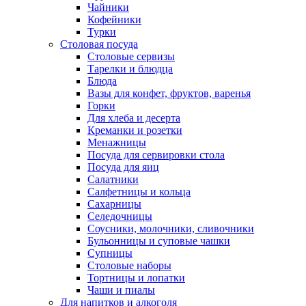
Чайники
Кофейники
Турки
Столовая посуда
Столовые сервизы
Тарелки и блюдца
Блюда
Вазы для конфет, фруктов, варенья
Горки
Для хлеба и десерта
Креманки и розетки
Менажницы
Посуда для сервировки стола
Посуда для яиц
Салатники
Салфетницы и кольца
Сахарницы
Селедочницы
Соусники, молочники, сливочники
Бульонницы и суповые чашки
Супницы
Столовые наборы
Тортницы и лопатки
Чаши и пиалы
Для напитков и алкоголя