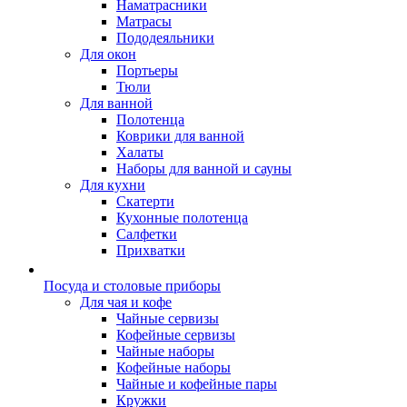
Наматрасники
Матрасы
Пододеяльники
Для окон
Портьеры
Тюли
Для ванной
Полотенца
Коврики для ванной
Халаты
Наборы для ванной и сауны
Для кухни
Скатерти
Кухонные полотенца
Салфетки
Прихватки
Посуда и столовые приборы
Для чая и кофе
Чайные сервизы
Кофейные сервизы
Чайные наборы
Кофейные наборы
Чайные и кофейные пары
Кружки