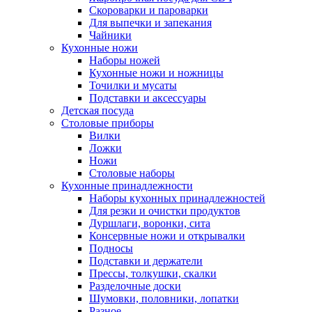
Скороварки и пароварки
Для выпечки и запекания
Чайники
Кухонные ножи
Наборы ножей
Кухонные ножи и ножницы
Точилки и мусаты
Подставки и аксессуары
Детская посуда
Столовые приборы
Вилки
Ложки
Ножи
Столовые наборы
Кухонные принадлежности
Наборы кухонных принадлежностей
Для резки и очистки продуктов
Дуршлаги, воронки, сита
Консервные ножи и открывалки
Подносы
Подставки и держатели
Прессы, толкушки, скалки
Разделочные доски
Шумовки, половники, лопатки
Разное