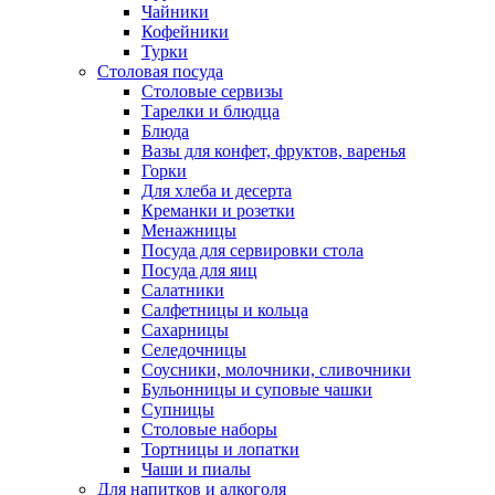
Чайники
Кофейники
Турки
Столовая посуда
Столовые сервизы
Тарелки и блюдца
Блюда
Вазы для конфет, фруктов, варенья
Горки
Для хлеба и десерта
Креманки и розетки
Менажницы
Посуда для сервировки стола
Посуда для яиц
Салатники
Салфетницы и кольца
Сахарницы
Селедочницы
Соусники, молочники, сливочники
Бульонницы и суповые чашки
Супницы
Столовые наборы
Тортницы и лопатки
Чаши и пиалы
Для напитков и алкоголя