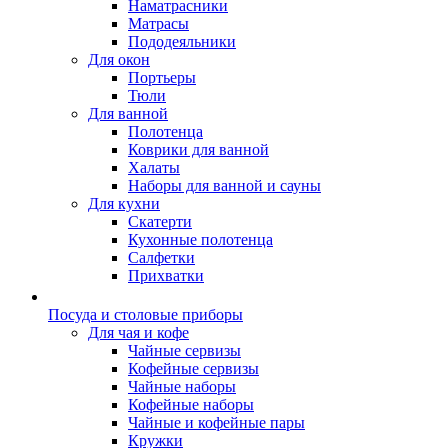
Наматрасники
Матрасы
Пододеяльники
Для окон
Портьеры
Тюли
Для ванной
Полотенца
Коврики для ванной
Халаты
Наборы для ванной и сауны
Для кухни
Скатерти
Кухонные полотенца
Салфетки
Прихватки
Посуда и столовые приборы
Для чая и кофе
Чайные сервизы
Кофейные сервизы
Чайные наборы
Кофейные наборы
Чайные и кофейные пары
Кружки