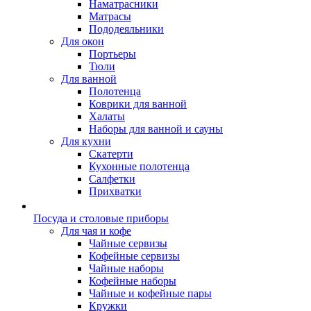
Наматрасники
Матрасы
Пододеяльники
Для окон
Портьеры
Тюли
Для ванной
Полотенца
Коврики для ванной
Халаты
Наборы для ванной и сауны
Для кухни
Скатерти
Кухонные полотенца
Салфетки
Прихватки
Посуда и столовые приборы
Для чая и кофе
Чайные сервизы
Кофейные сервизы
Чайные наборы
Кофейные наборы
Чайные и кофейные пары
Кружки