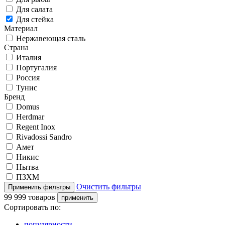
Для салата
Для стейка
Материал
Нержавеющая сталь
Страна
Италия
Португалия
Россия
Тунис
Бренд
Domus
Herdmar
Regent Inox
Rivadossi Sandro
Амет
Никис
Нытва
ПЗХМ
Очистить фильтры
99 999 товаров
Сортировать по:
популярности