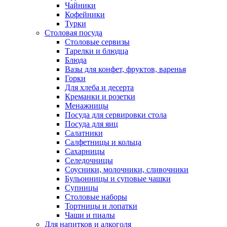
Чайники
Кофейники
Турки
Столовая посуда
Столовые сервизы
Тарелки и блюдца
Блюда
Вазы для конфет, фруктов, варенья
Горки
Для хлеба и десерта
Креманки и розетки
Менажницы
Посуда для сервировки стола
Посуда для яиц
Салатники
Салфетницы и кольца
Сахарницы
Селедочницы
Соусники, молочники, сливочники
Бульонницы и суповые чашки
Супницы
Столовые наборы
Тортницы и лопатки
Чаши и пиалы
Для напитков и алкоголя