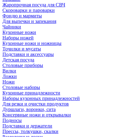
Жаропрочная посуда для СВЧ
Скороварки и пароварки
Фондю и мармиты
Для выпечки и запекания
Чайники
Кухонные ножи
Наборы ножей
Кухонные ножи и ножницы
Точилки и мусаты
Подставки и аксессуары
Детская посуда
Столовые приборы
Вилки
Ложки
Ножи
Столовые наборы
Кухонные принадлежности
Наборы кухонных принадлежностей
Для резки и очистки продуктов
Дуршлаги, воронки, сита
Консервные ножи и открывалки
Подносы
Подставки и держатели
Прессы, толкушки, скалки
Разделочные доски