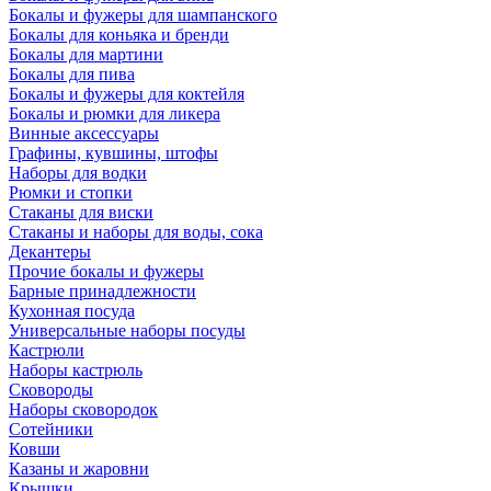
Бокалы и фужеры для шампанского
Бокалы для коньяка и бренди
Бокалы для мартини
Бокалы для пива
Бокалы и фужеры для коктейля
Бокалы и рюмки для ликера
Винные аксессуары
Графины, кувшины, штофы
Наборы для водки
Рюмки и стопки
Стаканы для виски
Стаканы и наборы для воды, сока
Декантеры
Прочие бокалы и фужеры
Барные принадлежности
Кухонная посуда
Универсальные наборы посуды
Кастрюли
Наборы кастрюль
Сковороды
Наборы сковородок
Сотейники
Ковши
Казаны и жаровни
Крышки