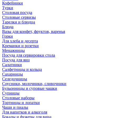
Кофейники
Турки
Столовая посуда
Столовые сервизы
Тарелки и блюдца
Блюда
Вазы для конфет, фруктов, варенья
Горки
Для хлеба и десерта
Креманки и розетки
Менажницы
Посуда для сервировки стола
Посуда для яиц
Салатники
Салфетницы и кольца
Сахарницы
Селедочницы
Соусники, молочники, сливочники
Бульонницы и суповые чашки
Супницы
Столовые наборы
Тортницы и лопатки
Чаши и пиалы
Для напитков и алкоголя
Бокалы и фужеры для вина