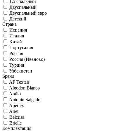
1,5 спальный
Двуспальный
Двуспальный евро
Детский
Страна
Испания
Италия
Китай
Португалия
Россия
Россия (Иваново)
Турция
Узбекистан
Бренд
AF Texteis
Algodon Blanco
Antilo
Antonio Salgado
Apertex
Arlet
Belcrisa
Brielle
Комплектация