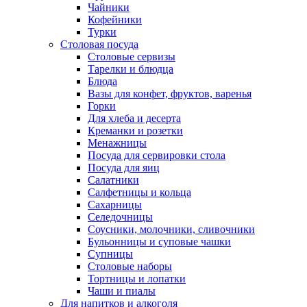
Чайники
Кофейники
Турки
Столовая посуда
Столовые сервизы
Тарелки и блюдца
Блюда
Вазы для конфет, фруктов, варенья
Горки
Для хлеба и десерта
Креманки и розетки
Менажницы
Посуда для сервировки стола
Посуда для яиц
Салатники
Салфетницы и кольца
Сахарницы
Селедочницы
Соусники, молочники, сливочники
Бульонницы и суповые чашки
Супницы
Столовые наборы
Тортницы и лопатки
Чаши и пиалы
Для напитков и алкоголя