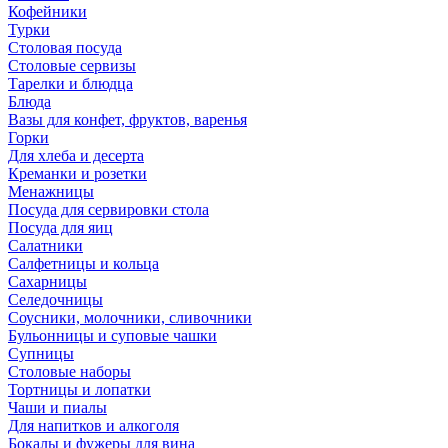
Кофейники
Турки
Столовая посуда
Столовые сервизы
Тарелки и блюдца
Блюда
Вазы для конфет, фруктов, варенья
Горки
Для хлеба и десерта
Креманки и розетки
Менажницы
Посуда для сервировки стола
Посуда для яиц
Салатники
Салфетницы и кольца
Сахарницы
Селедочницы
Соусники, молочники, сливочники
Бульонницы и суповые чашки
Супницы
Столовые наборы
Тортницы и лопатки
Чаши и пиалы
Для напитков и алкоголя
Бокалы и фужеры для вина