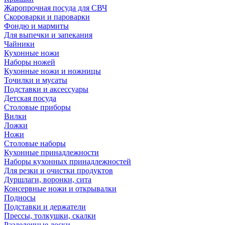
Жаропрочная посуда для СВЧ
Скороварки и пароварки
Фондю и мармиты
Для выпечки и запекания
Чайники
Кухонные ножи
Наборы ножей
Кухонные ножи и ножницы
Точилки и мусаты
Подставки и аксессуары
Детская посуда
Столовые приборы
Вилки
Ложки
Ножи
Столовые наборы
Кухонные принадлежности
Наборы кухонных принадлежностей
Для резки и очистки продуктов
Дуршлаги, воронки, сита
Консервные ножи и открывалки
Подносы
Подставки и держатели
Прессы, толкушки, скалки
Разделочные доски