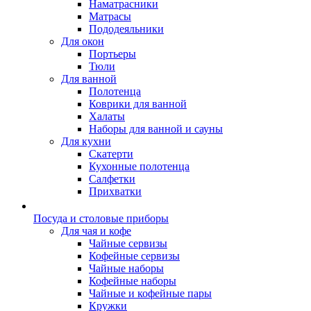
Наматрасники
Матрасы
Пододеяльники
Для окон
Портьеры
Тюли
Для ванной
Полотенца
Коврики для ванной
Халаты
Наборы для ванной и сауны
Для кухни
Скатерти
Кухонные полотенца
Салфетки
Прихватки
Посуда и столовые приборы
Для чая и кофе
Чайные сервизы
Кофейные сервизы
Чайные наборы
Кофейные наборы
Чайные и кофейные пары
Кружки