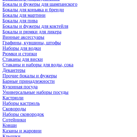
Бокалы и фужеры для шампанского
Бокалы для коньяка и бренди
Бокалы для мартини
Бокалы для пива
Бокалы и фужеры для коктейля
Бокалы и рюмки для ликера
Винные аксессуары
Графины, кувшины, штофы
Наборы для водки
Рюмки и стопки
Стаканы для виски
Стаканы и наборы для воды, сока
Декантеры
Прочие бокалы и фужеры
Барные принадлежности
Кухонная посуда
Универсальные наборы посуды
Кастрюли
Наборы кастрюль
Сковороды
Наборы сковородок
Сотейники
Ковши
Казаны и жаровни
Крышки