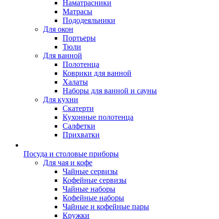
Наматрасники
Матрасы
Пододеяльники
Для окон
Портьеры
Тюли
Для ванной
Полотенца
Коврики для ванной
Халаты
Наборы для ванной и сауны
Для кухни
Скатерти
Кухонные полотенца
Салфетки
Прихватки
Посуда и столовые приборы
Для чая и кофе
Чайные сервизы
Кофейные сервизы
Чайные наборы
Кофейные наборы
Чайные и кофейные пары
Кружки