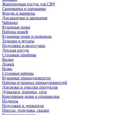
Жаропрочная посуда для СВЧ
Скороварки и пароварки
Фондю и мармиты
Для выпечки и запекания
Чайники
Кухонные ножи
Наборы ножей
Кухонные ножи и ножницы
Точилки и мусаты
Подставки и аксессуары
Детская посуда
Столовые приборы
Вилки
Ложки
Ножи
Столовые наборы
Кухонные принадлежности
Наборы кухонных принадлежностей
Для резки и очистки продуктов
Дуршлаги, воронки, сита
Консервные ножи и открывалки
Подносы
Подставки и держатели
Прессы, толкушки, скалки
Разделочные доски