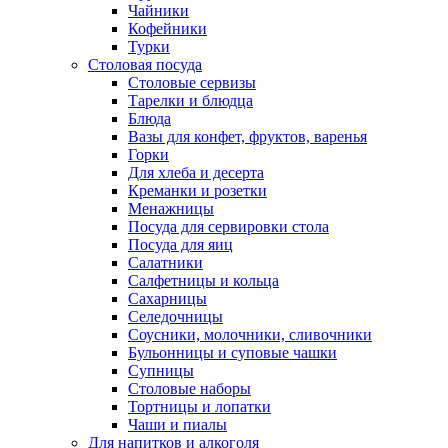
Чайники
Кофейники
Турки
Столовая посуда
Столовые сервизы
Тарелки и блюдца
Блюда
Вазы для конфет, фруктов, варенья
Горки
Для хлеба и десерта
Креманки и розетки
Менажницы
Посуда для сервировки стола
Посуда для яиц
Салатники
Салфетницы и кольца
Сахарницы
Селедочницы
Соусники, молочники, сливочники
Бульонницы и суповые чашки
Супницы
Столовые наборы
Тортницы и лопатки
Чаши и пиалы
Для напитков и алкоголя