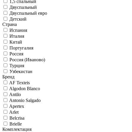
1,5 спальный
Двуспальный
Двуспальный евро
Детский
Страна
Испания
Италия
Китай
Португалия
Россия
Россия (Иваново)
Турция
Узбекистан
Бренд
AF Texteis
Algodon Blanco
Antilo
Antonio Salgado
Apertex
Arlet
Belcrisa
Brielle
Комплектация