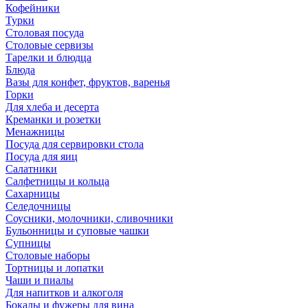
Кофейники
Турки
Столовая посуда
Столовые сервизы
Тарелки и блюдца
Блюда
Вазы для конфет, фруктов, варенья
Горки
Для хлеба и десерта
Креманки и розетки
Менажницы
Посуда для сервировки стола
Посуда для яиц
Салатники
Салфетницы и кольца
Сахарницы
Селедочницы
Соусники, молочники, сливочники
Бульонницы и суповые чашки
Супницы
Столовые наборы
Тортницы и лопатки
Чаши и пиалы
Для напитков и алкоголя
Бокалы и фужеры для вина