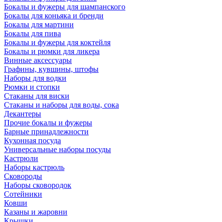
Бокалы и фужеры для шампанского
Бокалы для коньяка и бренди
Бокалы для мартини
Бокалы для пива
Бокалы и фужеры для коктейля
Бокалы и рюмки для ликера
Винные аксессуары
Графины, кувшины, штофы
Наборы для водки
Рюмки и стопки
Стаканы для виски
Стаканы и наборы для воды, сока
Декантеры
Прочие бокалы и фужеры
Барные принадлежности
Кухонная посуда
Универсальные наборы посуды
Кастрюли
Наборы кастрюль
Сковороды
Наборы сковородок
Сотейники
Ковши
Казаны и жаровни
Крышки