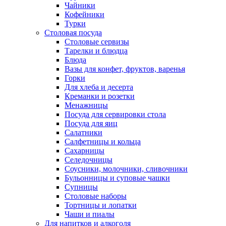
Чайники
Кофейники
Турки
Столовая посуда
Столовые сервизы
Тарелки и блюдца
Блюда
Вазы для конфет, фруктов, варенья
Горки
Для хлеба и десерта
Креманки и розетки
Менажницы
Посуда для сервировки стола
Посуда для яиц
Салатники
Салфетницы и кольца
Сахарницы
Селедочницы
Соусники, молочники, сливочники
Бульонницы и суповые чашки
Супницы
Столовые наборы
Тортницы и лопатки
Чаши и пиалы
Для напитков и алкоголя