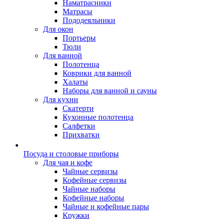
Наматрасники
Матрасы
Пододеяльники
Для окон
Портьеры
Тюли
Для ванной
Полотенца
Коврики для ванной
Халаты
Наборы для ванной и сауны
Для кухни
Скатерти
Кухонные полотенца
Салфетки
Прихватки
Посуда и столовые приборы
Для чая и кофе
Чайные сервизы
Кофейные сервизы
Чайные наборы
Кофейные наборы
Чайные и кофейные пары
Кружки