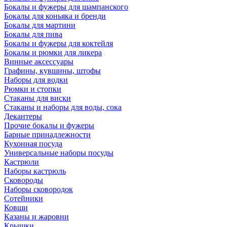
Бокалы и фужеры для шампанского
Бокалы для коньяка и бренди
Бокалы для мартини
Бокалы для пива
Бокалы и фужеры для коктейля
Бокалы и рюмки для ликера
Винные аксессуары
Графины, кувшины, штофы
Наборы для водки
Рюмки и стопки
Стаканы для виски
Стаканы и наборы для воды, сока
Декантеры
Прочие бокалы и фужеры
Барные принадлежности
Кухонная посуда
Универсальные наборы посуды
Кастрюли
Наборы кастрюль
Сковороды
Наборы сковородок
Сотейники
Ковши
Казаны и жаровни
Крышки