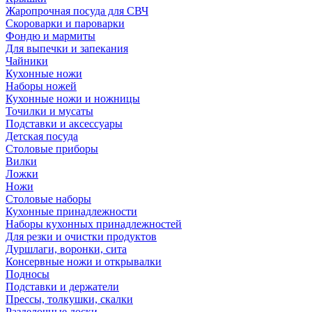
Жаропрочная посуда для СВЧ
Скороварки и пароварки
Фондю и мармиты
Для выпечки и запекания
Чайники
Кухонные ножи
Наборы ножей
Кухонные ножи и ножницы
Точилки и мусаты
Подставки и аксессуары
Детская посуда
Столовые приборы
Вилки
Ложки
Ножи
Столовые наборы
Кухонные принадлежности
Наборы кухонных принадлежностей
Для резки и очистки продуктов
Дуршлаги, воронки, сита
Консервные ножи и открывалки
Подносы
Подставки и держатели
Прессы, толкушки, скалки
Разделочные доски