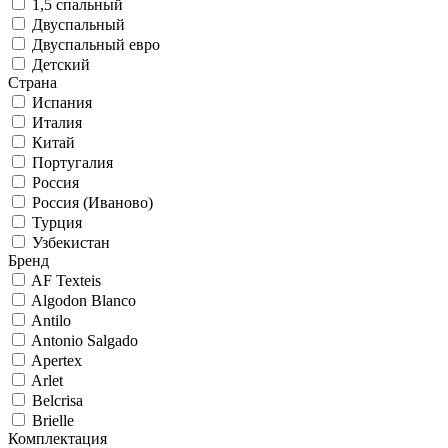
1,5 спальный
Двуспальный
Двуспальный евро
Детский
Страна
Испания
Италия
Китай
Португалия
Россия
Россия (Иваново)
Турция
Узбекистан
Бренд
AF Texteis
Algodon Blanco
Antilo
Antonio Salgado
Apertex
Arlet
Belcrisa
Brielle
Комплектация