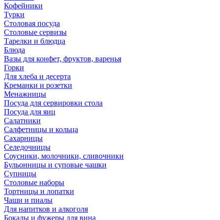
Кофейники
Турки
Столовая посуда
Столовые сервизы
Тарелки и блюдца
Блюда
Вазы для конфет, фруктов, варенья
Горки
Для хлеба и десерта
Креманки и розетки
Менажницы
Посуда для сервировки стола
Посуда для яиц
Салатники
Салфетницы и кольца
Сахарницы
Селедочницы
Соусники, молочники, сливочники
Бульонницы и суповые чашки
Супницы
Столовые наборы
Тортницы и лопатки
Чаши и пиалы
Для напитков и алкоголя
Бокалы и фужеры для вина