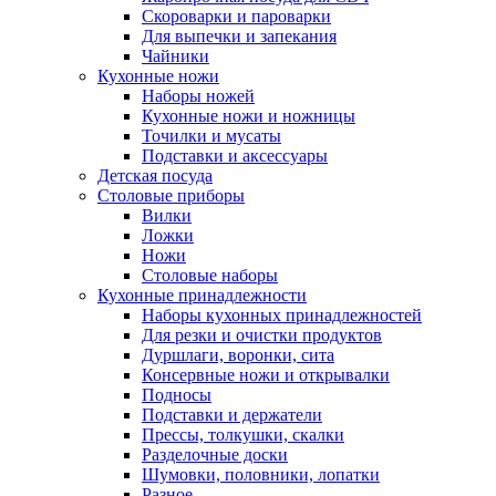
Скороварки и пароварки
Для выпечки и запекания
Чайники
Кухонные ножи
Наборы ножей
Кухонные ножи и ножницы
Точилки и мусаты
Подставки и аксессуары
Детская посуда
Столовые приборы
Вилки
Ложки
Ножи
Столовые наборы
Кухонные принадлежности
Наборы кухонных принадлежностей
Для резки и очистки продуктов
Дуршлаги, воронки, сита
Консервные ножи и открывалки
Подносы
Подставки и держатели
Прессы, толкушки, скалки
Разделочные доски
Шумовки, половники, лопатки
Разное