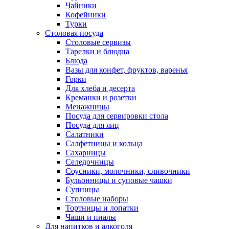
Чайники
Кофейники
Турки
Столовая посуда
Столовые сервизы
Тарелки и блюдца
Блюда
Вазы для конфет, фруктов, варенья
Горки
Для хлеба и десерта
Креманки и розетки
Менажницы
Посуда для сервировки стола
Посуда для яиц
Салатники
Салфетницы и кольца
Сахарницы
Селедочницы
Соусники, молочники, сливочники
Бульонницы и суповые чашки
Супницы
Столовые наборы
Тортницы и лопатки
Чаши и пиалы
Для напитков и алкоголя