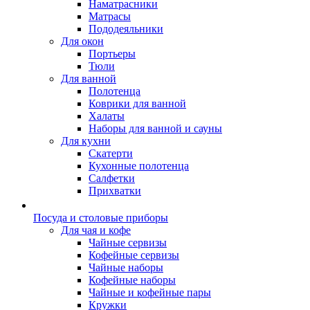
Наматрасники
Матрасы
Пододеяльники
Для окон
Портьеры
Тюли
Для ванной
Полотенца
Коврики для ванной
Халаты
Наборы для ванной и сауны
Для кухни
Скатерти
Кухонные полотенца
Салфетки
Прихватки
Посуда и столовые приборы
Для чая и кофе
Чайные сервизы
Кофейные сервизы
Чайные наборы
Кофейные наборы
Чайные и кофейные пары
Кружки