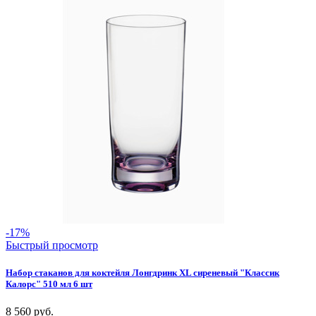
-17%
Быстрый просмотр
Набор стаканов для коктейля Лонгдринк XL сиреневый "Классик
Калорс" 510 мл 6 шт
8 560
руб.