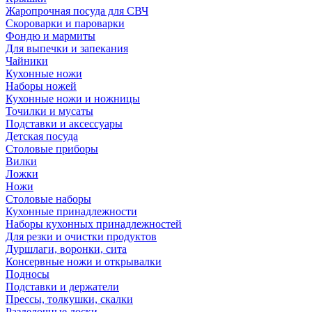
Жаропрочная посуда для СВЧ
Скороварки и пароварки
Фондю и мармиты
Для выпечки и запекания
Чайники
Кухонные ножи
Наборы ножей
Кухонные ножи и ножницы
Точилки и мусаты
Подставки и аксессуары
Детская посуда
Столовые приборы
Вилки
Ложки
Ножи
Столовые наборы
Кухонные принадлежности
Наборы кухонных принадлежностей
Для резки и очистки продуктов
Дуршлаги, воронки, сита
Консервные ножи и открывалки
Подносы
Подставки и держатели
Прессы, толкушки, скалки
Разделочные доски