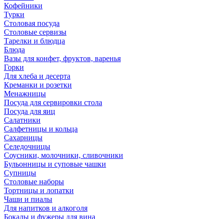
Кофейники
Турки
Столовая посуда
Столовые сервизы
Тарелки и блюдца
Блюда
Вазы для конфет, фруктов, варенья
Горки
Для хлеба и десерта
Креманки и розетки
Менажницы
Посуда для сервировки стола
Посуда для яиц
Салатники
Салфетницы и кольца
Сахарницы
Селедочницы
Соусники, молочники, сливочники
Бульонницы и суповые чашки
Супницы
Столовые наборы
Тортницы и лопатки
Чаши и пиалы
Для напитков и алкоголя
Бокалы и фужеры для вина