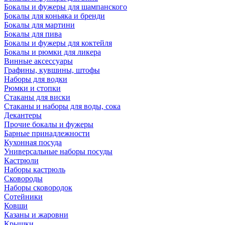
Бокалы и фужеры для шампанского
Бокалы для коньяка и бренди
Бокалы для мартини
Бокалы для пива
Бокалы и фужеры для коктейля
Бокалы и рюмки для ликера
Винные аксессуары
Графины, кувшины, штофы
Наборы для водки
Рюмки и стопки
Стаканы для виски
Стаканы и наборы для воды, сока
Декантеры
Прочие бокалы и фужеры
Барные принадлежности
Кухонная посуда
Универсальные наборы посуды
Кастрюли
Наборы кастрюль
Сковороды
Наборы сковородок
Сотейники
Ковши
Казаны и жаровни
Крышки