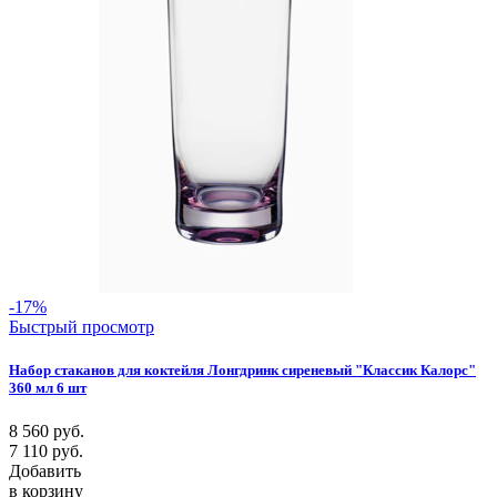
-17%
Быстрый просмотр
Набор стаканов для коктейля Лонгдринк сиреневый "Классик Калорс"
360 мл 6 шт
8 560
руб.
7 110
руб.
Добавить
в корзину