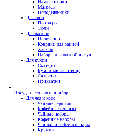
Наматрасники
Матрасы
Пододеяльники
Для окон
Портьеры
Тюли
Для ванной
Полотенца
Коврики для ванной
Халаты
Наборы для ванной и сауны
Для кухни
Скатерти
Кухонные полотенца
Салфетки
Прихватки
Посуда и столовые приборы
Для чая и кофе
Чайные сервизы
Кофейные сервизы
Чайные наборы
Кофейные наборы
Чайные и кофейные пары
Кружки