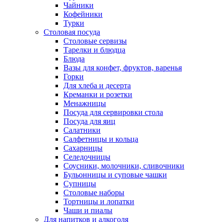
Чайники
Кофейники
Турки
Столовая посуда
Столовые сервизы
Тарелки и блюдца
Блюда
Вазы для конфет, фруктов, варенья
Горки
Для хлеба и десерта
Креманки и розетки
Менажницы
Посуда для сервировки стола
Посуда для яиц
Салатники
Салфетницы и кольца
Сахарницы
Селедочницы
Соусники, молочники, сливочники
Бульонницы и суповые чашки
Супницы
Столовые наборы
Тортницы и лопатки
Чаши и пиалы
Для напитков и алкоголя