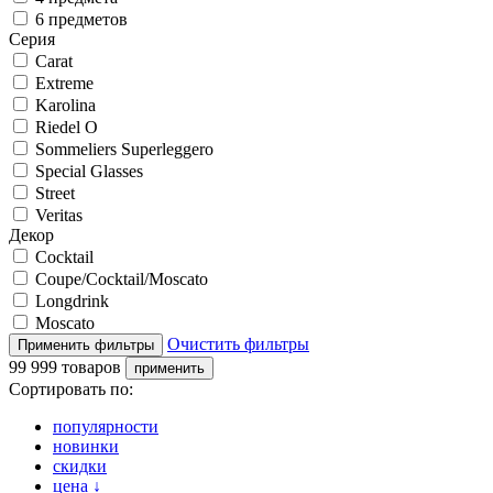
6 предметов
Серия
Carat
Extreme
Karolina
Riedel O
Sommeliers Superleggero
Special Glasses
Street
Veritas
Декор
Cocktail
Coupe/Cocktail/Moscato
Longdrink
Moscato
Очистить фильтры
99 999 товаров
Сортировать по:
популярности
новинки
скидки
цена
↓