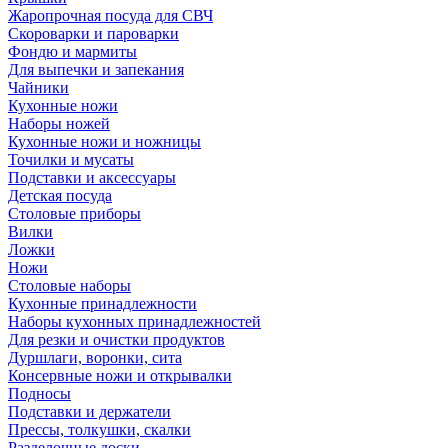
Жаропрочная посуда для СВЧ
Скороварки и пароварки
Фондю и мармиты
Для выпечки и запекания
Чайники
Кухонные ножи
Наборы ножей
Кухонные ножи и ножницы
Точилки и мусаты
Подставки и аксессуары
Детская посуда
Столовые приборы
Вилки
Ложки
Ножи
Столовые наборы
Кухонные принадлежности
Наборы кухонных принадлежностей
Для резки и очистки продуктов
Дуршлаги, воронки, сита
Консервные ножи и открывалки
Подносы
Подставки и держатели
Прессы, толкушки, скалки
Разделочные доски