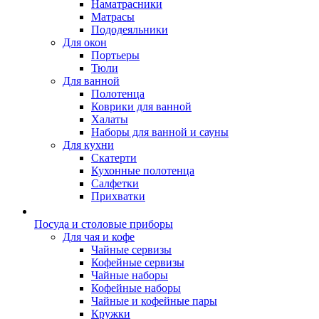
Наматрасники
Матрасы
Пододеяльники
Для окон
Портьеры
Тюли
Для ванной
Полотенца
Коврики для ванной
Халаты
Наборы для ванной и сауны
Для кухни
Скатерти
Кухонные полотенца
Салфетки
Прихватки
Посуда и столовые приборы
Для чая и кофе
Чайные сервизы
Кофейные сервизы
Чайные наборы
Кофейные наборы
Чайные и кофейные пары
Кружки