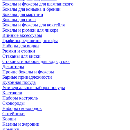
Бокалы и фужеры для шампанского
Бокалы для коньяка и бренди
Бокалы для мартини
Бокалы для пива
Бокалы и фужеры для коктейля
Бокалы и рюмки для ликера
Винные аксессуары
Графины, кувшины, штофы
Наборы для водки
Рюмки и стопки
Стаканы для виски
Стаканы и наборы для воды, сока
Декантеры
Прочие бокалы и фужеры
Барные принадлежности
Кухонная посуда
Универсальные наборы посуды
Кастрюли
Наборы кастрюль
Сковороды
Наборы сковородок
Сотейники
Ковши
Казаны и жаровни
Крышки