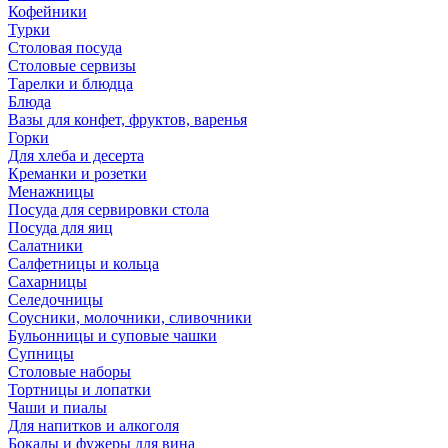
Кофейники
Турки
Столовая посуда
Столовые сервизы
Тарелки и блюдца
Блюда
Вазы для конфет, фруктов, варенья
Горки
Для хлеба и десерта
Креманки и розетки
Менажницы
Посуда для сервировки стола
Посуда для яиц
Салатники
Салфетницы и кольца
Сахарницы
Селедочницы
Соусники, молочники, сливочники
Бульонницы и суповые чашки
Супницы
Столовые наборы
Тортницы и лопатки
Чаши и пиалы
Для напитков и алкоголя
Бокалы и фужеры для вина