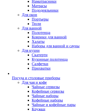
Наматрасники
Матрасы
Пододеяльники
Для окон
Портьеры
Тюли
Для ванной
Полотенца
Коврики для ванной
Халаты
Наборы для ванной и сауны
Для кухни
Скатерти
Кухонные полотенца
Салфетки
Прихватки
Посуда и столовые приборы
Для чая и кофе
Чайные сервизы
Кофейные сервизы
Чайные наборы
Кофейные наборы
Чайные и кофейные пары
Кружки