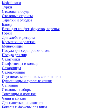
Кофейники
Турки
Столовая посуда
Столовые сервизы
Тарелки и блюдца
Блюда
Вазы для конфет, фруктов, варенья
Горки
Для хлеба и десерта
Креманки и розетки
Менажницы
Посуда для сервировки стола
Посуда для яиц
Салатники
Салфетницы и кольца
Сахарницы
Селедочницы
Соусники, молочники, сливочники
Бульонницы и суповые чашки
Супницы
Столовые наборы
Тортницы и лопатки
Чаши и пиалы
Для напитков и алкоголя
Бокалы и фужеры для вина