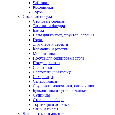
Чайники
Кофейники
Турки
Столовая посуда
Столовые сервизы
Тарелки и блюдца
Блюда
Вазы для конфет, фруктов, варенья
Горки
Для хлеба и десерта
Креманки и розетки
Менажницы
Посуда для сервировки стола
Посуда для яиц
Салатники
Салфетницы и кольца
Сахарницы
Селедочницы
Соусники, молочники, сливочники
Бульонницы и суповые чашки
Супницы
Столовые наборы
Тортницы и лопатки
Чаши и пиалы
Для напитков и алкоголя