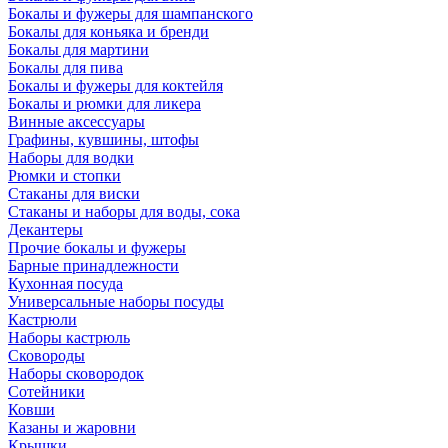
Бокалы и фужеры для шампанского
Бокалы для коньяка и бренди
Бокалы для мартини
Бокалы для пива
Бокалы и фужеры для коктейля
Бокалы и рюмки для ликера
Винные аксессуары
Графины, кувшины, штофы
Наборы для водки
Рюмки и стопки
Стаканы для виски
Стаканы и наборы для воды, сока
Декантеры
Прочие бокалы и фужеры
Барные принадлежности
Кухонная посуда
Универсальные наборы посуды
Кастрюли
Наборы кастрюль
Сковороды
Наборы сковородок
Сотейники
Ковши
Казаны и жаровни
Крышки