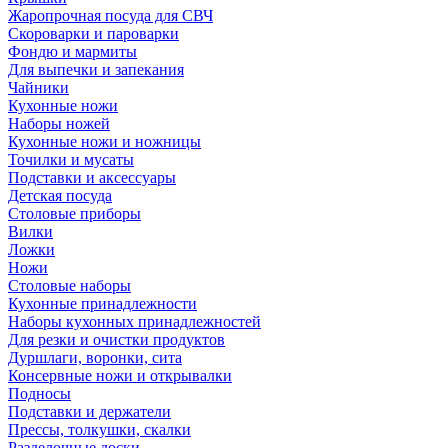
Жаропрочная посуда для СВЧ
Скороварки и пароварки
Фондю и мармиты
Для выпечки и запекания
Чайники
Кухонные ножи
Наборы ножей
Кухонные ножи и ножницы
Точилки и мусаты
Подставки и аксессуары
Детская посуда
Столовые приборы
Вилки
Ложки
Ножи
Столовые наборы
Кухонные принадлежности
Наборы кухонных принадлежностей
Для резки и очистки продуктов
Дуршлаги, воронки, сита
Консервные ножи и открывалки
Подносы
Подставки и держатели
Прессы, толкушки, скалки
Разделочные доски