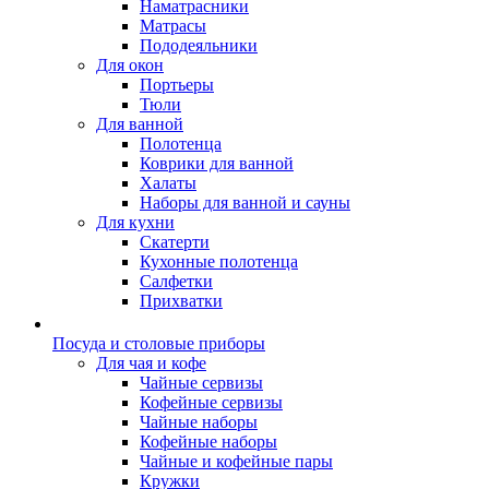
Наматрасники
Матрасы
Пододеяльники
Для окон
Портьеры
Тюли
Для ванной
Полотенца
Коврики для ванной
Халаты
Наборы для ванной и сауны
Для кухни
Скатерти
Кухонные полотенца
Салфетки
Прихватки
Посуда и столовые приборы
Для чая и кофе
Чайные сервизы
Кофейные сервизы
Чайные наборы
Кофейные наборы
Чайные и кофейные пары
Кружки