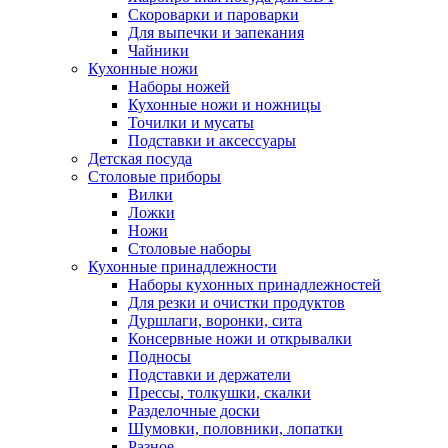
Скороварки и пароварки
Для выпечки и запекания
Чайники
Кухонные ножи
Наборы ножей
Кухонные ножи и ножницы
Точилки и мусаты
Подставки и аксессуары
Детская посуда
Столовые приборы
Вилки
Ложки
Ножи
Столовые наборы
Кухонные принадлежности
Наборы кухонных принадлежностей
Для резки и очистки продуктов
Дуршлаги, воронки, сита
Консервные ножи и открывалки
Подносы
Подставки и держатели
Прессы, толкушки, скалки
Разделочные доски
Шумовки, половники, лопатки
Разное