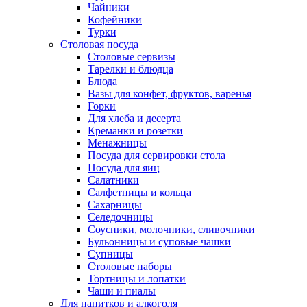
Чайники
Кофейники
Турки
Столовая посуда
Столовые сервизы
Тарелки и блюдца
Блюда
Вазы для конфет, фруктов, варенья
Горки
Для хлеба и десерта
Креманки и розетки
Менажницы
Посуда для сервировки стола
Посуда для яиц
Салатники
Салфетницы и кольца
Сахарницы
Селедочницы
Соусники, молочники, сливочники
Бульонницы и суповые чашки
Супницы
Столовые наборы
Тортницы и лопатки
Чаши и пиалы
Для напитков и алкоголя