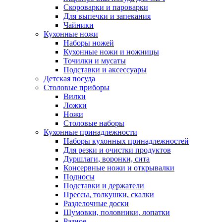
Скороварки и пароварки
Для выпечки и запекания
Чайники
Кухонные ножи
Наборы ножей
Кухонные ножи и ножницы
Точилки и мусаты
Подставки и аксессуары
Детская посуда
Столовые приборы
Вилки
Ложки
Ножи
Столовые наборы
Кухонные принадлежности
Наборы кухонных принадлежностей
Для резки и очистки продуктов
Дуршлаги, воронки, сита
Консервные ножи и открывалки
Подносы
Подставки и держатели
Прессы, толкушки, скалки
Разделочные доски
Шумовки, половники, лопатки
Разное