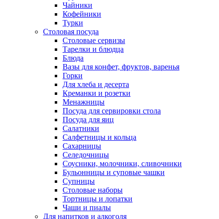
Чайники
Кофейники
Турки
Столовая посуда
Столовые сервизы
Тарелки и блюдца
Блюда
Вазы для конфет, фруктов, варенья
Горки
Для хлеба и десерта
Креманки и розетки
Менажницы
Посуда для сервировки стола
Посуда для яиц
Салатники
Салфетницы и кольца
Сахарницы
Селедочницы
Соусники, молочники, сливочники
Бульонницы и суповые чашки
Супницы
Столовые наборы
Тортницы и лопатки
Чаши и пиалы
Для напитков и алкоголя