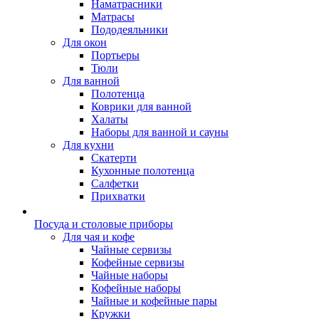
Наматрасники
Матрасы
Пододеяльники
Для окон
Портьеры
Тюли
Для ванной
Полотенца
Коврики для ванной
Халаты
Наборы для ванной и сауны
Для кухни
Скатерти
Кухонные полотенца
Салфетки
Прихватки
Посуда и столовые приборы
Для чая и кофе
Чайные сервизы
Кофейные сервизы
Чайные наборы
Кофейные наборы
Чайные и кофейные пары
Кружки