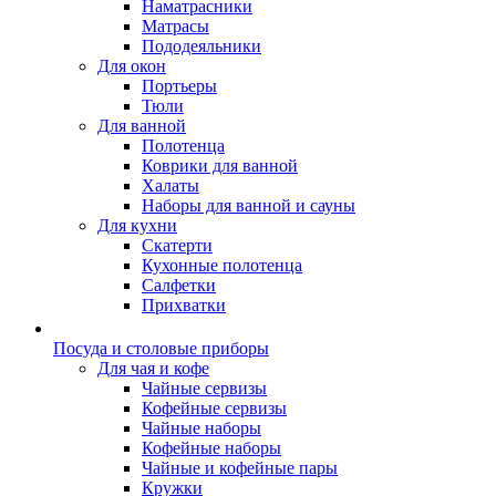
Наматрасники
Матрасы
Пододеяльники
Для окон
Портьеры
Тюли
Для ванной
Полотенца
Коврики для ванной
Халаты
Наборы для ванной и сауны
Для кухни
Скатерти
Кухонные полотенца
Салфетки
Прихватки
Посуда и столовые приборы
Для чая и кофе
Чайные сервизы
Кофейные сервизы
Чайные наборы
Кофейные наборы
Чайные и кофейные пары
Кружки