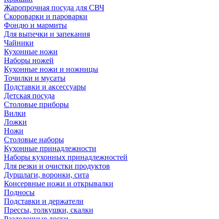
Жаропрочная посуда для СВЧ
Скороварки и пароварки
Фондю и мармиты
Для выпечки и запекания
Чайники
Кухонные ножи
Наборы ножей
Кухонные ножи и ножницы
Точилки и мусаты
Подставки и аксессуары
Детская посуда
Столовые приборы
Вилки
Ложки
Ножи
Столовые наборы
Кухонные принадлежности
Наборы кухонных принадлежностей
Для резки и очистки продуктов
Дуршлаги, воронки, сита
Консервные ножи и открывалки
Подносы
Подставки и держатели
Прессы, толкушки, скалки
Разделочные доски