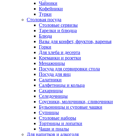
Чайники
Кофейники
Турки
Столовая посуда
Столовые сервизы
Тарелки и блюдца
Блюда
Вазы для конфет, фруктов, варенья
Горки
Для хлеба и десерта
Креманки и розетки
Менажницы
Посуда для сервировки стола
Посуда для яиц
Салатники
Салфетницы и кольца
Сахарницы
Селедочницы
Соусники, молочники, сливочники
Бульонницы и суповые чашки
Супницы
Столовые наборы
Тортницы и лопатки
Чаши и пиалы
Для напитков и алкоголя