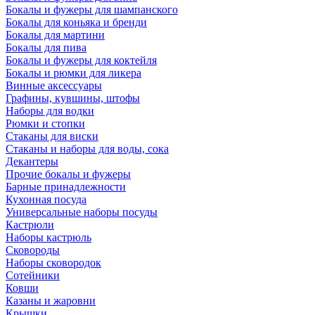
Бокалы и фужеры для шампанского
Бокалы для коньяка и бренди
Бокалы для мартини
Бокалы для пива
Бокалы и фужеры для коктейля
Бокалы и рюмки для ликера
Винные аксессуары
Графины, кувшины, штофы
Наборы для водки
Рюмки и стопки
Стаканы для виски
Стаканы и наборы для воды, сока
Декантеры
Прочие бокалы и фужеры
Барные принадлежности
Кухонная посуда
Универсальные наборы посуды
Кастрюли
Наборы кастрюль
Сковороды
Наборы сковородок
Сотейники
Ковши
Казаны и жаровни
Крышки