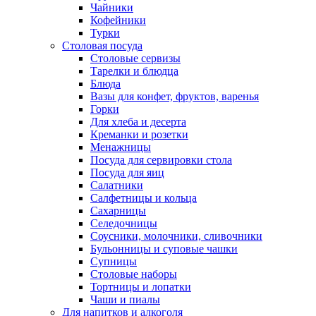
Чайники
Кофейники
Турки
Столовая посуда
Столовые сервизы
Тарелки и блюдца
Блюда
Вазы для конфет, фруктов, варенья
Горки
Для хлеба и десерта
Креманки и розетки
Менажницы
Посуда для сервировки стола
Посуда для яиц
Салатники
Салфетницы и кольца
Сахарницы
Селедочницы
Соусники, молочники, сливочники
Бульонницы и суповые чашки
Супницы
Столовые наборы
Тортницы и лопатки
Чаши и пиалы
Для напитков и алкоголя