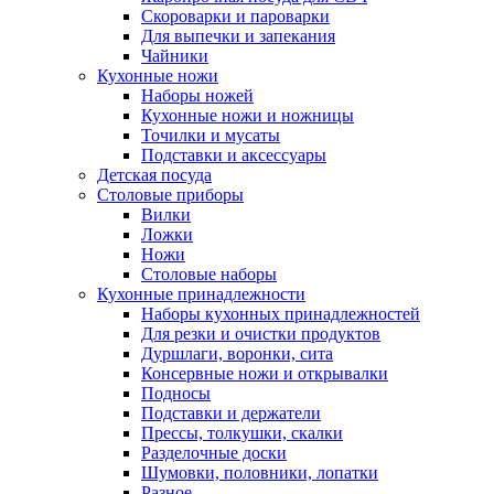
Скороварки и пароварки
Для выпечки и запекания
Чайники
Кухонные ножи
Наборы ножей
Кухонные ножи и ножницы
Точилки и мусаты
Подставки и аксессуары
Детская посуда
Столовые приборы
Вилки
Ложки
Ножи
Столовые наборы
Кухонные принадлежности
Наборы кухонных принадлежностей
Для резки и очистки продуктов
Дуршлаги, воронки, сита
Консервные ножи и открывалки
Подносы
Подставки и держатели
Прессы, толкушки, скалки
Разделочные доски
Шумовки, половники, лопатки
Разное