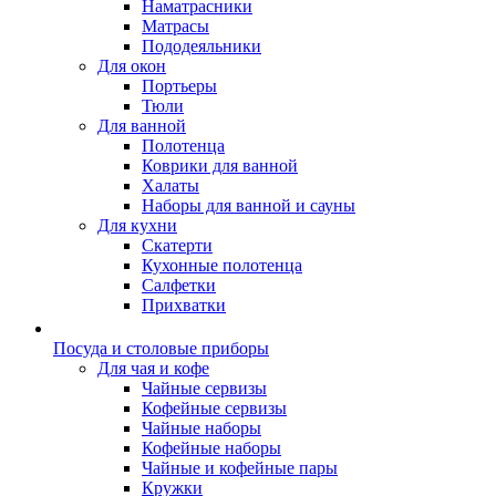
Наматрасники
Матрасы
Пододеяльники
Для окон
Портьеры
Тюли
Для ванной
Полотенца
Коврики для ванной
Халаты
Наборы для ванной и сауны
Для кухни
Скатерти
Кухонные полотенца
Салфетки
Прихватки
Посуда и столовые приборы
Для чая и кофе
Чайные сервизы
Кофейные сервизы
Чайные наборы
Кофейные наборы
Чайные и кофейные пары
Кружки