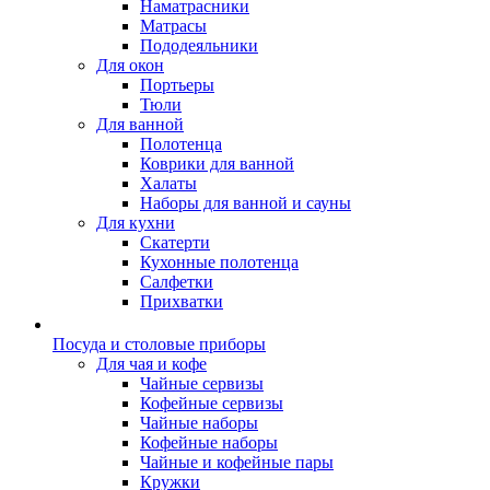
Наматрасники
Матрасы
Пододеяльники
Для окон
Портьеры
Тюли
Для ванной
Полотенца
Коврики для ванной
Халаты
Наборы для ванной и сауны
Для кухни
Скатерти
Кухонные полотенца
Салфетки
Прихватки
Посуда и столовые приборы
Для чая и кофе
Чайные сервизы
Кофейные сервизы
Чайные наборы
Кофейные наборы
Чайные и кофейные пары
Кружки