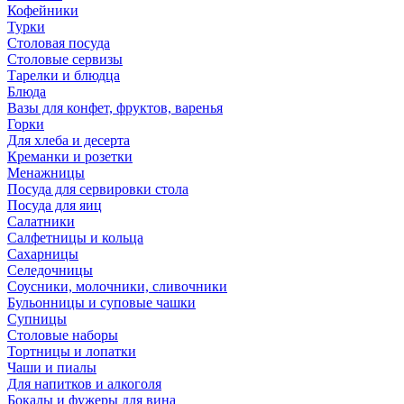
Кофейники
Турки
Столовая посуда
Столовые сервизы
Тарелки и блюдца
Блюда
Вазы для конфет, фруктов, варенья
Горки
Для хлеба и десерта
Креманки и розетки
Менажницы
Посуда для сервировки стола
Посуда для яиц
Салатники
Салфетницы и кольца
Сахарницы
Селедочницы
Соусники, молочники, сливочники
Бульонницы и суповые чашки
Супницы
Столовые наборы
Тортницы и лопатки
Чаши и пиалы
Для напитков и алкоголя
Бокалы и фужеры для вина