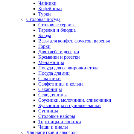
Чайники
Кофейники
Турки
Столовая посуда
Столовые сервизы
Тарелки и блюдца
Блюда
Вазы для конфет, фруктов, варенья
Горки
Для хлеба и десерта
Креманки и розетки
Менажницы
Посуда для сервировки стола
Посуда для яиц
Салатники
Салфетницы и кольца
Сахарницы
Селедочницы
Соусники, молочники, сливочники
Бульонницы и суповые чашки
Супницы
Столовые наборы
Тортницы и лопатки
Чаши и пиалы
Для напитков и алкоголя