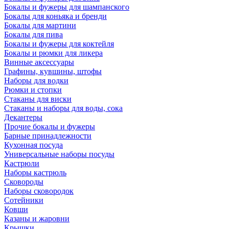
Бокалы и фужеры для шампанского
Бокалы для коньяка и бренди
Бокалы для мартини
Бокалы для пива
Бокалы и фужеры для коктейля
Бокалы и рюмки для ликера
Винные аксессуары
Графины, кувшины, штофы
Наборы для водки
Рюмки и стопки
Стаканы для виски
Стаканы и наборы для воды, сока
Декантеры
Прочие бокалы и фужеры
Барные принадлежности
Кухонная посуда
Универсальные наборы посуды
Кастрюли
Наборы кастрюль
Сковороды
Наборы сковородок
Сотейники
Ковши
Казаны и жаровни
Крышки