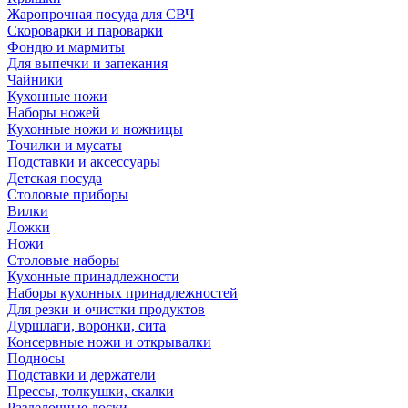
Жаропрочная посуда для СВЧ
Скороварки и пароварки
Фондю и мармиты
Для выпечки и запекания
Чайники
Кухонные ножи
Наборы ножей
Кухонные ножи и ножницы
Точилки и мусаты
Подставки и аксессуары
Детская посуда
Столовые приборы
Вилки
Ложки
Ножи
Столовые наборы
Кухонные принадлежности
Наборы кухонных принадлежностей
Для резки и очистки продуктов
Дуршлаги, воронки, сита
Консервные ножи и открывалки
Подносы
Подставки и держатели
Прессы, толкушки, скалки
Разделочные доски