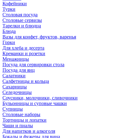
Кофейники
Турки
Столовая посуда
Столовые сервизы
Тарелки и блюдца
Блюда
Вазы для конфет, фруктов, варенья
Горки
Для хлеба и десерта
Креманки и розетки
Менажницы
Посуда для сервировки стола
Посуда для яиц
Салатники
Салфетницы и кольца
Сахарницы
Селедочницы
Соусники, молочники, сливочники
Бульонницы и суповые чашки
Супницы
Столовые наборы
Тортницы и лопатки
Чаши и пиалы
Для напитков и алкоголя
Бокалы и фужеры для вина