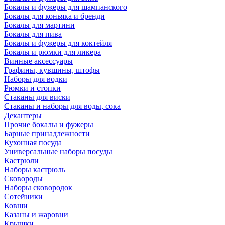
Бокалы и фужеры для шампанского
Бокалы для коньяка и бренди
Бокалы для мартини
Бокалы для пива
Бокалы и фужеры для коктейля
Бокалы и рюмки для ликера
Винные аксессуары
Графины, кувшины, штофы
Наборы для водки
Рюмки и стопки
Стаканы для виски
Стаканы и наборы для воды, сока
Декантеры
Прочие бокалы и фужеры
Барные принадлежности
Кухонная посуда
Универсальные наборы посуды
Кастрюли
Наборы кастрюль
Сковороды
Наборы сковородок
Сотейники
Ковши
Казаны и жаровни
Крышки