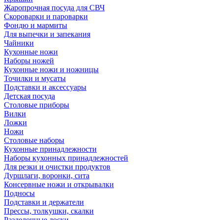
Жаропрочная посуда для СВЧ
Скороварки и пароварки
Фондю и мармиты
Для выпечки и запекания
Чайники
Кухонные ножи
Наборы ножей
Кухонные ножи и ножницы
Точилки и мусаты
Подставки и аксессуары
Детская посуда
Столовые приборы
Вилки
Ложки
Ножи
Столовые наборы
Кухонные принадлежности
Наборы кухонных принадлежностей
Для резки и очистки продуктов
Дуршлаги, воронки, сита
Консервные ножи и открывалки
Подносы
Подставки и держатели
Прессы, толкушки, скалки
Разделочные доски