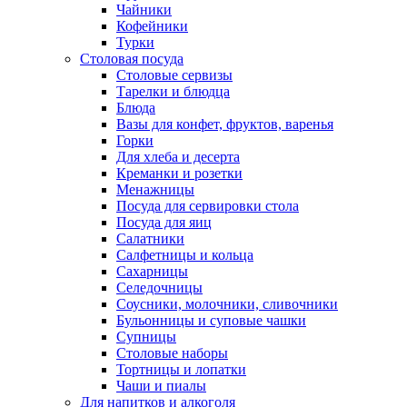
Чайники
Кофейники
Турки
Столовая посуда
Столовые сервизы
Тарелки и блюдца
Блюда
Вазы для конфет, фруктов, варенья
Горки
Для хлеба и десерта
Креманки и розетки
Менажницы
Посуда для сервировки стола
Посуда для яиц
Салатники
Салфетницы и кольца
Сахарницы
Селедочницы
Соусники, молочники, сливочники
Бульонницы и суповые чашки
Супницы
Столовые наборы
Тортницы и лопатки
Чаши и пиалы
Для напитков и алкоголя