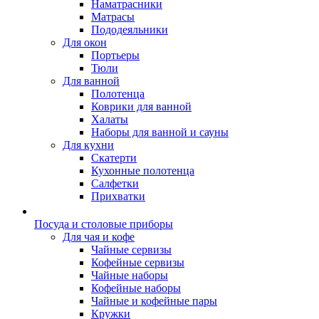
Наматрасники
Матрасы
Пододеяльники
Для окон
Портьеры
Тюли
Для ванной
Полотенца
Коврики для ванной
Халаты
Наборы для ванной и сауны
Для кухни
Скатерти
Кухонные полотенца
Салфетки
Прихватки
Посуда и столовые приборы
Для чая и кофе
Чайные сервизы
Кофейные сервизы
Чайные наборы
Кофейные наборы
Чайные и кофейные пары
Кружки