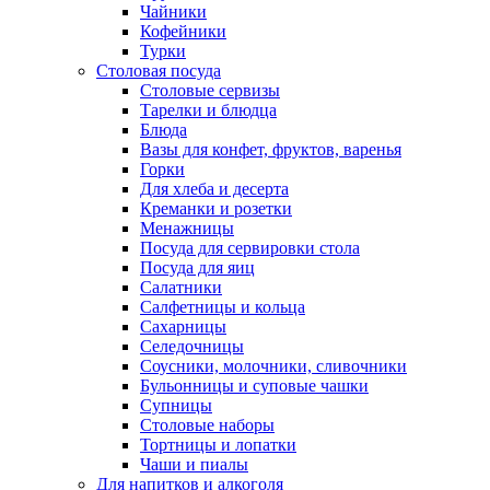
Чайники
Кофейники
Турки
Столовая посуда
Столовые сервизы
Тарелки и блюдца
Блюда
Вазы для конфет, фруктов, варенья
Горки
Для хлеба и десерта
Креманки и розетки
Менажницы
Посуда для сервировки стола
Посуда для яиц
Салатники
Салфетницы и кольца
Сахарницы
Селедочницы
Соусники, молочники, сливочники
Бульонницы и суповые чашки
Супницы
Столовые наборы
Тортницы и лопатки
Чаши и пиалы
Для напитков и алкоголя