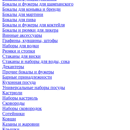
Бокалы и фужеры для шампанского
Бокалы для коньяка и бренди
Бокалы для мартини
Бокалы для пива
Бокалы и фужеры для коктейля
Бокалы и рюмки для ликера
Винные аксессуары
Графины, кувшины, штофы
Наборы для водки
Рюмки и стопки
Стаканы для виски
Стаканы и наборы для воды, сока
Декантеры
Прочие бокалы и фужеры
Барные принадлежности
Кухонная посуда
Универсальные наборы посуды
Кастрюли
Наборы кастрюль
Сковороды
Наборы сковородок
Сотейники
Ковши
Казаны и жаровни
Крышки