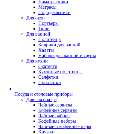
Наматрасники
Матрасы
Пододеяльники
Для окон
Портьеры
Тюли
Для ванной
Полотенца
Коврики для ванной
Халаты
Наборы для ванной и сауны
Для кухни
Скатерти
Кухонные полотенца
Салфетки
Прихватки
Посуда и столовые приборы
Для чая и кофе
Чайные сервизы
Кофейные сервизы
Чайные наборы
Кофейные наборы
Чайные и кофейные пары
Кружки