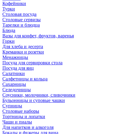
Кофейники
Турки
Столовая посуда
Столовые сервизы
Тарелки и блюдца
Блюда
Вазы для конфет, фруктов, варенья
Горки
Для хлеба и десерта
Креманки и розетки
Менажницы
Посуда для сервировки стола
Посуда для яиц
Салатники
Салфетницы и кольца
Сахарницы
Селедочницы
Соусники, молочники, сливочники
Бульонницы и суповые чашки
Супницы
Столовые наборы
Тортницы и лопатки
Чаши и пиалы
Для напитков и алкоголя
Бокалы и фужеры для вина