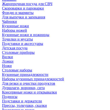
Жаропрочная посуда для СВЧ
Скороварки и пароварки
Фондю и мармиты
Для выпечки и запекания
Чайники
Кухонные ножи
Наборы ножей
Кухонные ножи и ножницы
Точилки и мусаты
Подставки и аксессуары
Детская посуда
Столовые приборы
Вилки
Ложки
Ножи
Столовые наборы
Кухонные принадлежности
Наборы кухонных принадлежностей
Для резки и очистки продуктов
Дуршлаги, воронки, сита
Консервные ножи и открывалки
Подносы
Подставки и держатели
Прессы, толкушки, скалки
Разделочные доски