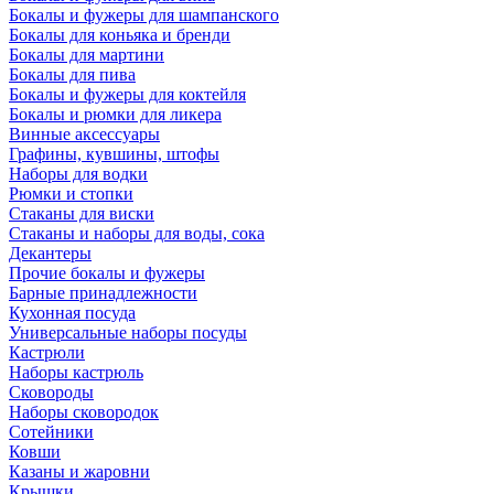
Бокалы и фужеры для шампанского
Бокалы для коньяка и бренди
Бокалы для мартини
Бокалы для пива
Бокалы и фужеры для коктейля
Бокалы и рюмки для ликера
Винные аксессуары
Графины, кувшины, штофы
Наборы для водки
Рюмки и стопки
Стаканы для виски
Стаканы и наборы для воды, сока
Декантеры
Прочие бокалы и фужеры
Барные принадлежности
Кухонная посуда
Универсальные наборы посуды
Кастрюли
Наборы кастрюль
Сковороды
Наборы сковородок
Сотейники
Ковши
Казаны и жаровни
Крышки