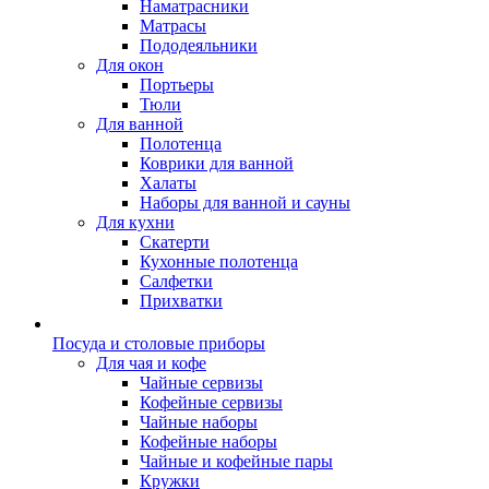
Наматрасники
Матрасы
Пододеяльники
Для окон
Портьеры
Тюли
Для ванной
Полотенца
Коврики для ванной
Халаты
Наборы для ванной и сауны
Для кухни
Скатерти
Кухонные полотенца
Салфетки
Прихватки
Посуда и столовые приборы
Для чая и кофе
Чайные сервизы
Кофейные сервизы
Чайные наборы
Кофейные наборы
Чайные и кофейные пары
Кружки