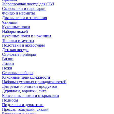
Жаропрочная посуда для СВЧ
Скороварки и пароварки
Фондю и мармиты
Для выпечки и запекания
Чайники
Кухонные ножи
Наборы ножей
Кухонные ножи и ножницы
Точилки и мусаты
Подставки и аксессуары
Детская посуда
Столовые приборы
Вилки
Ложки
Ножи
Столовые наборы
Кухонные принадлежности
Наборы кухонных принадлежностей
Для резки и очистки продуктов
Дуршлаги, воронки, сита
Консервные ножи и открывалки
Подносы
Подставки и держатели
Прессы, толкушки, скалки
Разделочные доски