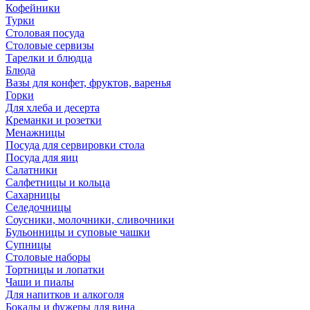
Кофейники
Турки
Столовая посуда
Столовые сервизы
Тарелки и блюдца
Блюда
Вазы для конфет, фруктов, варенья
Горки
Для хлеба и десерта
Креманки и розетки
Менажницы
Посуда для сервировки стола
Посуда для яиц
Салатники
Салфетницы и кольца
Сахарницы
Селедочницы
Соусники, молочники, сливочники
Бульонницы и суповые чашки
Супницы
Столовые наборы
Тортницы и лопатки
Чаши и пиалы
Для напитков и алкоголя
Бокалы и фужеры для вина