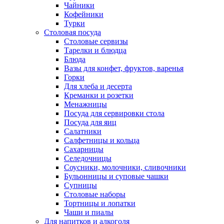
Чайники
Кофейники
Турки
Столовая посуда
Столовые сервизы
Тарелки и блюдца
Блюда
Вазы для конфет, фруктов, варенья
Горки
Для хлеба и десерта
Креманки и розетки
Менажницы
Посуда для сервировки стола
Посуда для яиц
Салатники
Салфетницы и кольца
Сахарницы
Селедочницы
Соусники, молочники, сливочники
Бульонницы и суповые чашки
Супницы
Столовые наборы
Тортницы и лопатки
Чаши и пиалы
Для напитков и алкоголя