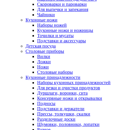
Скороварки и пароварки
Для выпечки и запекания
Чайники
Кухонные ножи
Наборы ножей
Кухонные ножи и ножницы
Точилки и мусаты
Подставки и аксессуары
Детская посуда
Столовые приборы
Вилки
Ложки
Ножи
Столовые наборы
Кухонные принадлежности
Наборы кухонных принадлежностей
Для резки и очистки продуктов
Дуршлаги, воронки, сита
Консервные ножи и открывалки
Подносы
Подставки и держатели
Прессы, толкушки, скалки
Разделочные доски
Шумовки, половники, лопатки
Разное