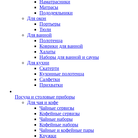
Наматрасники
Матрасы
Пододеяльники
Для окон
Портьеры
Тюли
Для ванной
Полотенца
Коврики для ванной
Халаты
Наборы для ванной и сауны
Для кухни
Скатерти
Кухонные полотенца
Салфетки
Прихватки
Посуда и столовые приборы
Для чая и кофе
Чайные сервизы
Кофейные сервизы
Чайные наборы
Кофейные наборы
Чайные и кофейные пары
Кружки