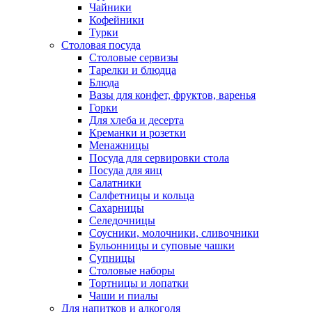
Чайники
Кофейники
Турки
Столовая посуда
Столовые сервизы
Тарелки и блюдца
Блюда
Вазы для конфет, фруктов, варенья
Горки
Для хлеба и десерта
Креманки и розетки
Менажницы
Посуда для сервировки стола
Посуда для яиц
Салатники
Салфетницы и кольца
Сахарницы
Селедочницы
Соусники, молочники, сливочники
Бульонницы и суповые чашки
Супницы
Столовые наборы
Тортницы и лопатки
Чаши и пиалы
Для напитков и алкоголя