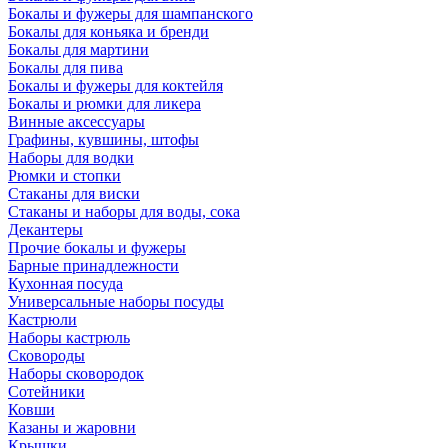
Бокалы и фужеры для шампанского
Бокалы для коньяка и бренди
Бокалы для мартини
Бокалы для пива
Бокалы и фужеры для коктейля
Бокалы и рюмки для ликера
Винные аксессуары
Графины, кувшины, штофы
Наборы для водки
Рюмки и стопки
Стаканы для виски
Стаканы и наборы для воды, сока
Декантеры
Прочие бокалы и фужеры
Барные принадлежности
Кухонная посуда
Универсальные наборы посуды
Кастрюли
Наборы кастрюль
Сковороды
Наборы сковородок
Сотейники
Ковши
Казаны и жаровни
Крышки