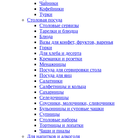
Чайники
Кофейники
Турки
Столовая посуда
Столовые сервизы
Тарелки и блюдца
Блюда
Вазы для конфет, фруктов, варенья
Горки
Для хлеба и десерта
Креманки и розетки
Менажницы
Посуда для сервировки стола
Посуда для яиц
Салатники
Салфетницы и кольца
Сахарницы
Селедочницы
Соусники, молочники, сливочники
Бульонницы и суповые чашки
Супницы
Столовые наборы
Тортницы и лопатки
Чаши и пиалы
Для напитков и алкоголя