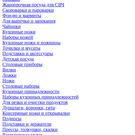
Жаропрочная посуда для СВЧ
Скороварки и пароварки
Фондю и мармиты
Для выпечки и запекания
Чайники
Кухонные ножи
Наборы ножей
Кухонные ножи и ножницы
Точилки и мусаты
Подставки и аксессуары
Детская посуда
Столовые приборы
Вилки
Ложки
Ножи
Столовые наборы
Кухонные принадлежности
Наборы кухонных принадлежностей
Для резки и очистки продуктов
Дуршлаги, воронки, сита
Консервные ножи и открывалки
Подносы
Подставки и держатели
Прессы, толкушки, скалки
Разделочные доски