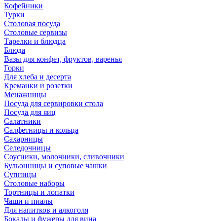
Кофейники
Турки
Столовая посуда
Столовые сервизы
Тарелки и блюдца
Блюда
Вазы для конфет, фруктов, варенья
Горки
Для хлеба и десерта
Креманки и розетки
Менажницы
Посуда для сервировки стола
Посуда для яиц
Салатники
Салфетницы и кольца
Сахарницы
Селедочницы
Соусники, молочники, сливочники
Бульонницы и суповые чашки
Супницы
Столовые наборы
Тортницы и лопатки
Чаши и пиалы
Для напитков и алкоголя
Бокалы и фужеры для вина