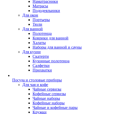
Наматрасники
Матрасы
Пододеяльники
Для окон
Портьеры
Тюли
Для ванной
Полотенца
Коврики для ванной
Халаты
Наборы для ванной и сауны
Для кухни
Скатерти
Кухонные полотенца
Салфетки
Прихватки
Посуда и столовые приборы
Для чая и кофе
Чайные сервизы
Кофейные сервизы
Чайные наборы
Кофейные наборы
Чайные и кофейные пары
Кружки