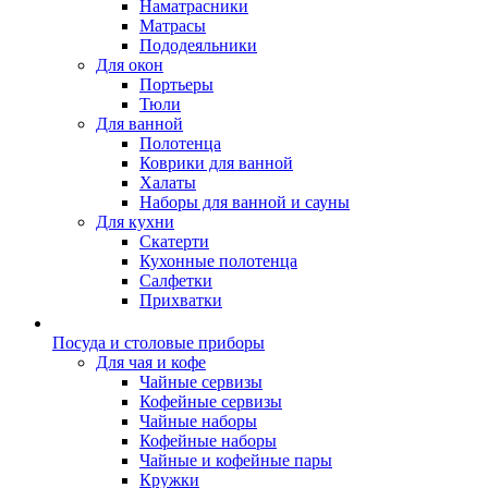
Наматрасники
Матрасы
Пододеяльники
Для окон
Портьеры
Тюли
Для ванной
Полотенца
Коврики для ванной
Халаты
Наборы для ванной и сауны
Для кухни
Скатерти
Кухонные полотенца
Салфетки
Прихватки
Посуда и столовые приборы
Для чая и кофе
Чайные сервизы
Кофейные сервизы
Чайные наборы
Кофейные наборы
Чайные и кофейные пары
Кружки