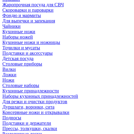
Жаропрочная посуда для СВЧ
Скороварки и пароварки
Фондю и мармиты
Для выпечки и запекания
Чайники
Кухонные ножи
Наборы ножей
Кухонные ножи и ножницы
Точилки и мусаты
Подставки и аксессуары
Детская посуда
Столовые приборы
Вилки
Ложки
Ножи
Столовые наборы
Кухонные принадлежности
Наборы кухонных принадлежностей
Для резки и очистки продуктов
Дуршлаги, воронки, сита
Консервные ножи и открывалки
Подносы
Подставки и держатели
Прессы, толкушки, скалки
Разделочные доски