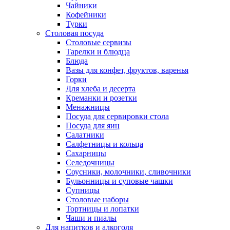
Чайники
Кофейники
Турки
Столовая посуда
Столовые сервизы
Тарелки и блюдца
Блюда
Вазы для конфет, фруктов, варенья
Горки
Для хлеба и десерта
Креманки и розетки
Менажницы
Посуда для сервировки стола
Посуда для яиц
Салатники
Салфетницы и кольца
Сахарницы
Селедочницы
Соусники, молочники, сливочники
Бульонницы и суповые чашки
Супницы
Столовые наборы
Тортницы и лопатки
Чаши и пиалы
Для напитков и алкоголя