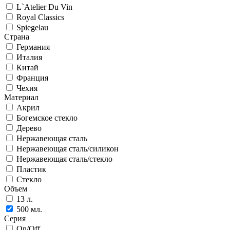
L`Atelier Du Vin
Royal Classics
Spiegelau
Страна
Германия
Италия
Китай
Франция
Чехия
Материал
Акрил
Богемское стекло
Дерево
Нержавеющая сталь
Нержавеющая сталь/силикон
Нержавеющая сталь/стекло
Пластик
Стекло
Объем
13 л.
500 мл.
Серия
On/Off