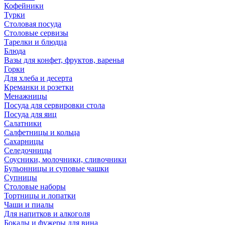
Кофейники
Турки
Столовая посуда
Столовые сервизы
Тарелки и блюдца
Блюда
Вазы для конфет, фруктов, варенья
Горки
Для хлеба и десерта
Креманки и розетки
Менажницы
Посуда для сервировки стола
Посуда для яиц
Салатники
Салфетницы и кольца
Сахарницы
Селедочницы
Соусники, молочники, сливочники
Бульонницы и суповые чашки
Супницы
Столовые наборы
Тортницы и лопатки
Чаши и пиалы
Для напитков и алкоголя
Бокалы и фужеры для вина