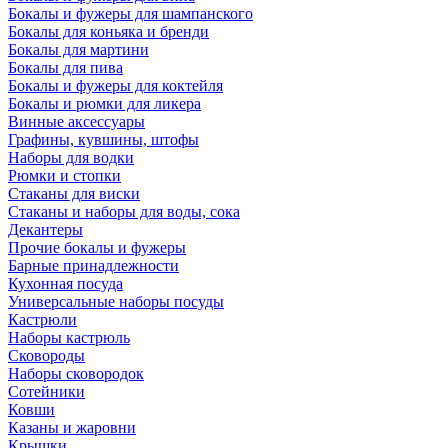
Бокалы и фужеры для шампанского
Бокалы для коньяка и бренди
Бокалы для мартини
Бокалы для пива
Бокалы и фужеры для коктейля
Бокалы и рюмки для ликера
Винные аксессуары
Графины, кувшины, штофы
Наборы для водки
Рюмки и стопки
Стаканы для виски
Стаканы и наборы для воды, сока
Декантеры
Прочие бокалы и фужеры
Барные принадлежности
Кухонная посуда
Универсальные наборы посуды
Кастрюли
Наборы кастрюль
Сковороды
Наборы сковородок
Сотейники
Ковши
Казаны и жаровни
Крышки