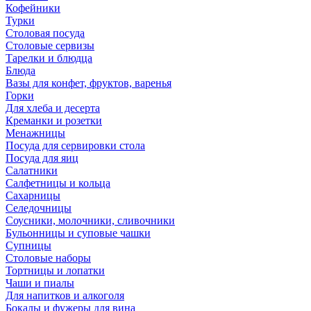
Кофейники
Турки
Столовая посуда
Столовые сервизы
Тарелки и блюдца
Блюда
Вазы для конфет, фруктов, варенья
Горки
Для хлеба и десерта
Креманки и розетки
Менажницы
Посуда для сервировки стола
Посуда для яиц
Салатники
Салфетницы и кольца
Сахарницы
Селедочницы
Соусники, молочники, сливочники
Бульонницы и суповые чашки
Супницы
Столовые наборы
Тортницы и лопатки
Чаши и пиалы
Для напитков и алкоголя
Бокалы и фужеры для вина