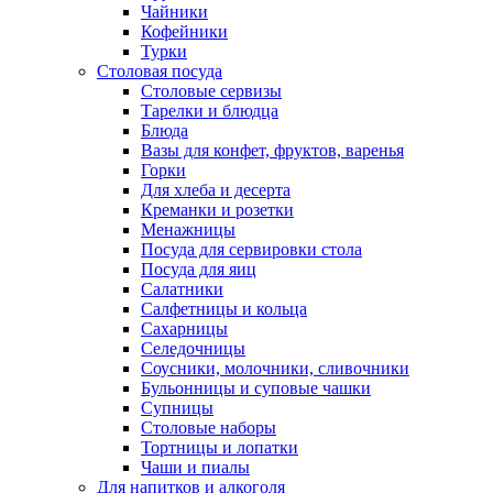
Чайники
Кофейники
Турки
Столовая посуда
Столовые сервизы
Тарелки и блюдца
Блюда
Вазы для конфет, фруктов, варенья
Горки
Для хлеба и десерта
Креманки и розетки
Менажницы
Посуда для сервировки стола
Посуда для яиц
Салатники
Салфетницы и кольца
Сахарницы
Селедочницы
Соусники, молочники, сливочники
Бульонницы и суповые чашки
Супницы
Столовые наборы
Тортницы и лопатки
Чаши и пиалы
Для напитков и алкоголя