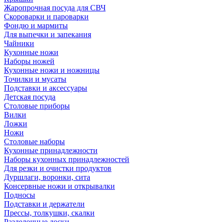
Жаропрочная посуда для СВЧ
Скороварки и пароварки
Фондю и мармиты
Для выпечки и запекания
Чайники
Кухонные ножи
Наборы ножей
Кухонные ножи и ножницы
Точилки и мусаты
Подставки и аксессуары
Детская посуда
Столовые приборы
Вилки
Ложки
Ножи
Столовые наборы
Кухонные принадлежности
Наборы кухонных принадлежностей
Для резки и очистки продуктов
Дуршлаги, воронки, сита
Консервные ножи и открывалки
Подносы
Подставки и держатели
Прессы, толкушки, скалки
Разделочные доски