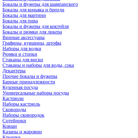
Бокалы и фужеры для шампанского
Бокалы для коньяка и бренди
Бокалы для мартини
Бокалы для пива
Бокалы и фужеры для коктейля
Бокалы и рюмки для ликера
Винные аксессуары
Графины, кувшины, штофы
Наборы для водки
Рюмки и стопки
Стаканы для виски
Стаканы и наборы для воды, сока
Декантеры
Прочие бокалы и фужеры
Барные принадлежности
Кухонная посуда
Универсальные наборы посуды
Кастрюли
Наборы кастрюль
Сковороды
Наборы сковородок
Сотейники
Ковши
Казаны и жаровни
Крышки