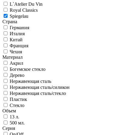
L`Atelier Du Vin
Royal Classics
Spiegelau
Страна
Германия
Италия
Китай
Франция
Чехия
Материал
Акрил
Богемское стекло
Дерево
Нержавеющая сталь
Нержавеющая сталь/силикон
Нержавеющая сталь/стекло
Пластик
Стекло
Объем
13 л.
500 мл.
Серия
On/Off