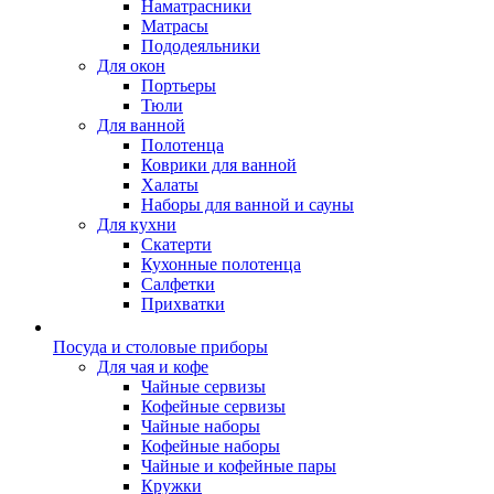
Наматрасники
Матрасы
Пододеяльники
Для окон
Портьеры
Тюли
Для ванной
Полотенца
Коврики для ванной
Халаты
Наборы для ванной и сауны
Для кухни
Скатерти
Кухонные полотенца
Салфетки
Прихватки
Посуда и столовые приборы
Для чая и кофе
Чайные сервизы
Кофейные сервизы
Чайные наборы
Кофейные наборы
Чайные и кофейные пары
Кружки