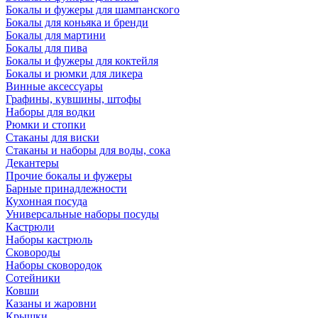
Бокалы и фужеры для шампанского
Бокалы для коньяка и бренди
Бокалы для мартини
Бокалы для пива
Бокалы и фужеры для коктейля
Бокалы и рюмки для ликера
Винные аксессуары
Графины, кувшины, штофы
Наборы для водки
Рюмки и стопки
Стаканы для виски
Стаканы и наборы для воды, сока
Декантеры
Прочие бокалы и фужеры
Барные принадлежности
Кухонная посуда
Универсальные наборы посуды
Кастрюли
Наборы кастрюль
Сковороды
Наборы сковородок
Сотейники
Ковши
Казаны и жаровни
Крышки