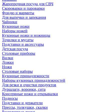
Жаропрочная посуда для СВЧ
Скороварки и пароварки
Фондю и мармиты
Для выпечки и запекания
Чайники
Кухонные ножи
Наборы ножей
Кухонные ножи и ножницы
Точилки и мусаты
Подставки и аксессуары
Детская посуда
Столовые приборы
Вилки
Ложки
Ножи
Столовые наборы
Кухонные принадлежности
Наборы кухонных принадлежностей
Для резки и очистки продуктов
Дуршлаги, воронки, сита
Консервные ножи и открывалки
Подносы
Подставки и держатели
Прессы, толкушки, скалки
Разделочные доски