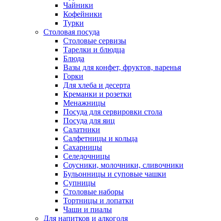
Чайники
Кофейники
Турки
Столовая посуда
Столовые сервизы
Тарелки и блюдца
Блюда
Вазы для конфет, фруктов, варенья
Горки
Для хлеба и десерта
Креманки и розетки
Менажницы
Посуда для сервировки стола
Посуда для яиц
Салатники
Салфетницы и кольца
Сахарницы
Селедочницы
Соусники, молочники, сливочники
Бульонницы и суповые чашки
Супницы
Столовые наборы
Тортницы и лопатки
Чаши и пиалы
Для напитков и алкоголя