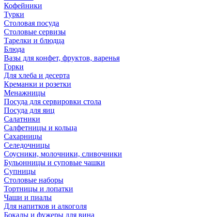
Кофейники
Турки
Столовая посуда
Столовые сервизы
Тарелки и блюдца
Блюда
Вазы для конфет, фруктов, варенья
Горки
Для хлеба и десерта
Креманки и розетки
Менажницы
Посуда для сервировки стола
Посуда для яиц
Салатники
Салфетницы и кольца
Сахарницы
Селедочницы
Соусники, молочники, сливочники
Бульонницы и суповые чашки
Супницы
Столовые наборы
Тортницы и лопатки
Чаши и пиалы
Для напитков и алкоголя
Бокалы и фужеры для вина