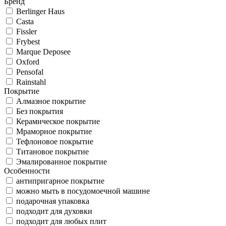
Бренд
Berlinger Haus
Casta
Fissler
Frybest
Marque Deposee
Oxford
Pensofal
Rainstahl
Покрытие
Алмазное покрытие
Без покрытия
Керамическое покрытие
Мраморное покрытие
Тефлоновое покрытие
Титановое покрытие
Эмалированное покрытие
Особенности
антипригарное покрытие
можно мыть в посудомоечной машине
подарочная упаковка
подходит для духовки
подходит для любых плит