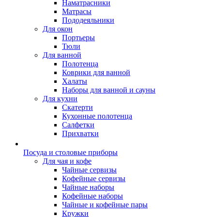
Наматрасники
Матрасы
Пододеяльники
Для окон
Портьеры
Тюли
Для ванной
Полотенца
Коврики для ванной
Халаты
Наборы для ванной и сауны
Для кухни
Скатерти
Кухонные полотенца
Салфетки
Прихватки
Посуда и столовые приборы
Для чая и кофе
Чайные сервизы
Кофейные сервизы
Чайные наборы
Кофейные наборы
Чайные и кофейные пары
Кружки