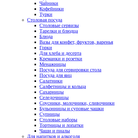
Чайники
Кофейники
Турки
Столовая посуда
Столовые сервизы
Тарелки и блюдца
Блюда
Вазы для конфет, фруктов, варенья
Горки
Для хлеба и десерта
Креманки и розетки
Менажницы
Посуда для сервировки стола
Посуда для яиц
Салатники
Салфетницы и кольца
Сахарницы
Селедочницы
Соусники, молочники, сливочники
Бульонницы и суповые чашки
Супницы
Столовые наборы
Тортницы и лопатки
Чаши и пиалы
Для напитков и алкоголя