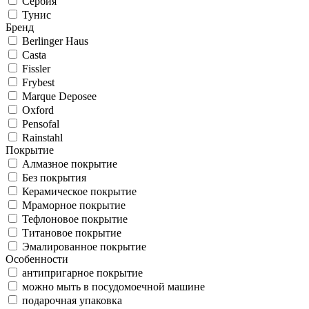
Сербия
Тунис
Бренд
Berlinger Haus
Casta
Fissler
Frybest
Marque Deposee
Oxford
Pensofal
Rainstahl
Покрытие
Алмазное покрытие
Без покрытия
Керамическое покрытие
Мраморное покрытие
Тефлоновое покрытие
Титановое покрытие
Эмалированное покрытие
Особенности
антипригарное покрытие
можно мыть в посудомоечной машине
подарочная упаковка