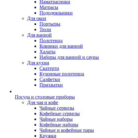
Наматрасники
Матрасы
Пододеяльники
Для окон
Портьеры
Тюли
Для ванной
Полотенца
Коврики для ванной
Халаты
Наборы для ванной и сауны
Для кухни
Скатерти
Кухонные полотенца
Салфетки
Прихватки
Посуда и столовые приборы
Для чая и кофе
Чайные сервизы
Кофейные сервизы
Чайные наборы
Кофейные наборы
Чайные и кофейные пары
Кружки