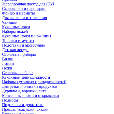
Жаропрочная посуда для СВЧ
Скороварки и пароварки
Фондю и мармиты
Для выпечки и запекания
Чайники
Кухонные ножи
Наборы ножей
Кухонные ножи и ножницы
Точилки и мусаты
Подставки и аксессуары
Детская посуда
Столовые приборы
Вилки
Ложки
Ножи
Столовые наборы
Кухонные принадлежности
Наборы кухонных принадлежностей
Для резки и очистки продуктов
Дуршлаги, воронки, сита
Консервные ножи и открывалки
Подносы
Подставки и держатели
Прессы, толкушки, скалки
Разделочные доски