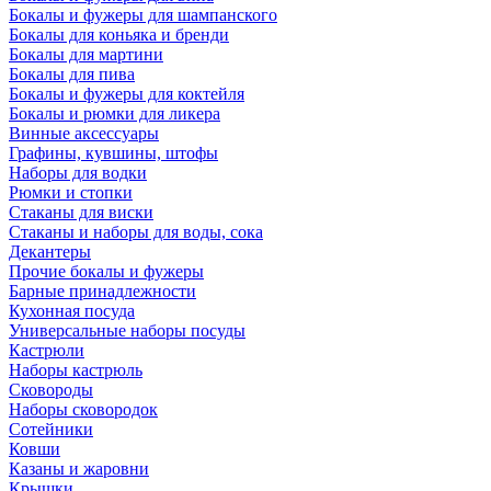
Бокалы и фужеры для шампанского
Бокалы для коньяка и бренди
Бокалы для мартини
Бокалы для пива
Бокалы и фужеры для коктейля
Бокалы и рюмки для ликера
Винные аксессуары
Графины, кувшины, штофы
Наборы для водки
Рюмки и стопки
Стаканы для виски
Стаканы и наборы для воды, сока
Декантеры
Прочие бокалы и фужеры
Барные принадлежности
Кухонная посуда
Универсальные наборы посуды
Кастрюли
Наборы кастрюль
Сковороды
Наборы сковородок
Сотейники
Ковши
Казаны и жаровни
Крышки