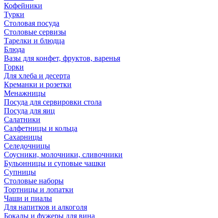
Кофейники
Турки
Столовая посуда
Столовые сервизы
Тарелки и блюдца
Блюда
Вазы для конфет, фруктов, варенья
Горки
Для хлеба и десерта
Креманки и розетки
Менажницы
Посуда для сервировки стола
Посуда для яиц
Салатники
Салфетницы и кольца
Сахарницы
Селедочницы
Соусники, молочники, сливочники
Бульонницы и суповые чашки
Супницы
Столовые наборы
Тортницы и лопатки
Чаши и пиалы
Для напитков и алкоголя
Бокалы и фужеры для вина