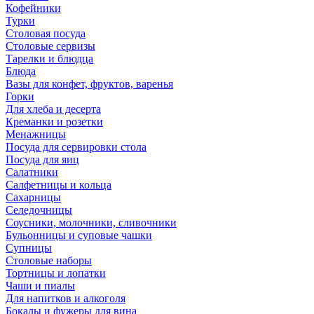
Кофейники
Турки
Столовая посуда
Столовые сервизы
Тарелки и блюдца
Блюда
Вазы для конфет, фруктов, варенья
Горки
Для хлеба и десерта
Креманки и розетки
Менажницы
Посуда для сервировки стола
Посуда для яиц
Салатники
Салфетницы и кольца
Сахарницы
Селедочницы
Соусники, молочники, сливочники
Бульонницы и суповые чашки
Супницы
Столовые наборы
Тортницы и лопатки
Чаши и пиалы
Для напитков и алкоголя
Бокалы и фужеры для вина