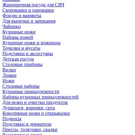
Жаропрочная посуда для СВЧ
Скороварки и пароварки
Фондю и мармиты
Для выпечки и запекания
Чайники
Кухонные ножи
Наборы ножей
Кухонные ножи и ножницы
Точилки и мусаты
Подставки и аксессуары
Детская посуда
Столовые приборы
Вилки
Ложки
Ножи
Столовые наборы
Кухонные принадлежности
Наборы кухонных принадлежностей
Для резки и очистки продуктов
Дуршлаги, воронки, сита
Консервные ножи и открывалки
Подносы
Подставки и держатели
Прессы, толкушки, скалки
Разделочные доски