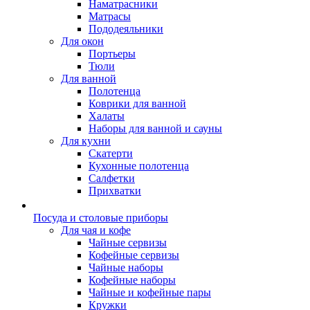
Наматрасники
Матрасы
Пододеяльники
Для окон
Портьеры
Тюли
Для ванной
Полотенца
Коврики для ванной
Халаты
Наборы для ванной и сауны
Для кухни
Скатерти
Кухонные полотенца
Салфетки
Прихватки
Посуда и столовые приборы
Для чая и кофе
Чайные сервизы
Кофейные сервизы
Чайные наборы
Кофейные наборы
Чайные и кофейные пары
Кружки