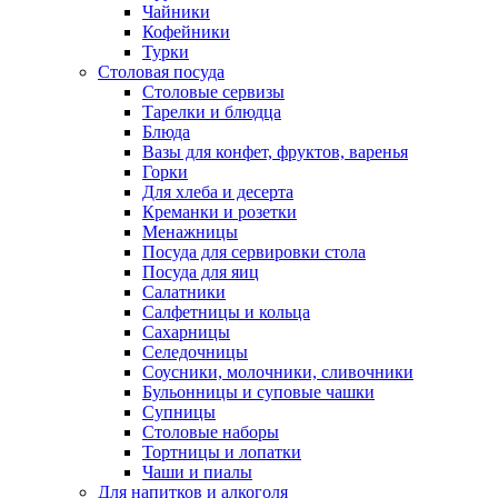
Чайники
Кофейники
Турки
Столовая посуда
Столовые сервизы
Тарелки и блюдца
Блюда
Вазы для конфет, фруктов, варенья
Горки
Для хлеба и десерта
Креманки и розетки
Менажницы
Посуда для сервировки стола
Посуда для яиц
Салатники
Салфетницы и кольца
Сахарницы
Селедочницы
Соусники, молочники, сливочники
Бульонницы и суповые чашки
Супницы
Столовые наборы
Тортницы и лопатки
Чаши и пиалы
Для напитков и алкоголя