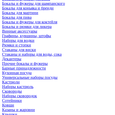
Бокалы и фужеры для шампанского
Бокалы для коньяка и бренди
Бокалы для мартини
Бокалы для пива
Бокалы и фужеры для коктейля
Бокалы и рюмки для ликера
Винные аксессуары
Графины, кувшины, штофы
Наборы для водки
Рюмки и стопки
Стаканы для виски
Стаканы и наборы для воды, сока
Декантеры
Прочие бокалы и фужеры
Барные принадлежности
Кухонная посуда
Универсальные наборы посуды
Кастрюли
Наборы кастрюль
Сковороды
Наборы сковородок
Сотейники
Ковши
Казаны и жаровни
Крышки