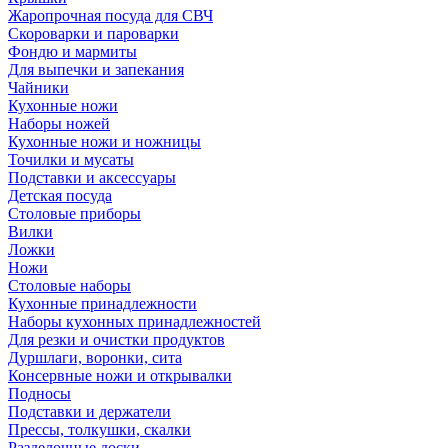
Жаропрочная посуда для СВЧ
Скороварки и пароварки
Фондю и мармиты
Для выпечки и запекания
Чайники
Кухонные ножи
Наборы ножей
Кухонные ножи и ножницы
Точилки и мусаты
Подставки и аксессуары
Детская посуда
Столовые приборы
Вилки
Ложки
Ножи
Столовые наборы
Кухонные принадлежности
Наборы кухонных принадлежностей
Для резки и очистки продуктов
Дуршлаги, воронки, сита
Консервные ножи и открывалки
Подносы
Подставки и держатели
Прессы, толкушки, скалки
Разделочные доски