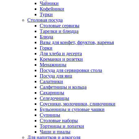
Чайники
Кофейники
Турки
Столовая посуда
Столовые сервизы
Тарелки и блюдца
Блюда
Вазы для конфет, фруктов, варенья
Горки
Для хлеба и десерта
Креманки и розетки
Менажницы
Посуда для сервировки стола
Посуда для яиц
Салатники
Салфетницы и кольца
Сахарницы
Селедочницы
Соусники, молочники, сливочники
Бульонницы и суповые чашки
Супницы
Столовые наборы
Тортницы и лопатки
Чаши и пиалы
Для напитков и алкоголя