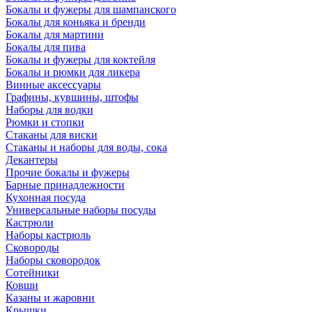
Бокалы и фужеры для шампанского
Бокалы для коньяка и бренди
Бокалы для мартини
Бокалы для пива
Бокалы и фужеры для коктейля
Бокалы и рюмки для ликера
Винные аксессуары
Графины, кувшины, штофы
Наборы для водки
Рюмки и стопки
Стаканы для виски
Стаканы и наборы для воды, сока
Декантеры
Прочие бокалы и фужеры
Барные принадлежности
Кухонная посуда
Универсальные наборы посуды
Кастрюли
Наборы кастрюль
Сковороды
Наборы сковородок
Сотейники
Ковши
Казаны и жаровни
Крышки