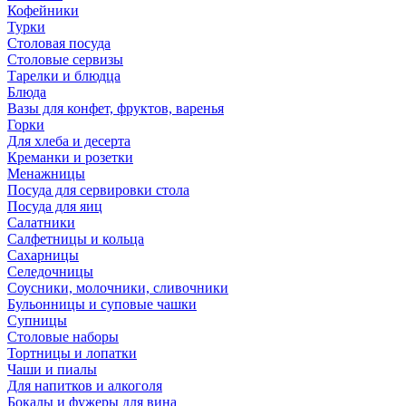
Кофейники
Турки
Столовая посуда
Столовые сервизы
Тарелки и блюдца
Блюда
Вазы для конфет, фруктов, варенья
Горки
Для хлеба и десерта
Креманки и розетки
Менажницы
Посуда для сервировки стола
Посуда для яиц
Салатники
Салфетницы и кольца
Сахарницы
Селедочницы
Соусники, молочники, сливочники
Бульонницы и суповые чашки
Супницы
Столовые наборы
Тортницы и лопатки
Чаши и пиалы
Для напитков и алкоголя
Бокалы и фужеры для вина