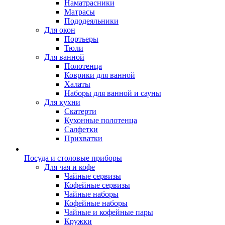
Наматрасники
Матрасы
Пододеяльники
Для окон
Портьеры
Тюли
Для ванной
Полотенца
Коврики для ванной
Халаты
Наборы для ванной и сауны
Для кухни
Скатерти
Кухонные полотенца
Салфетки
Прихватки
Посуда и столовые приборы
Для чая и кофе
Чайные сервизы
Кофейные сервизы
Чайные наборы
Кофейные наборы
Чайные и кофейные пары
Кружки