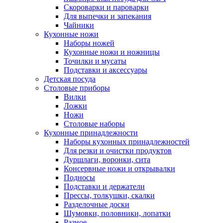
Скороварки и пароварки
Для выпечки и запекания
Чайники
Кухонные ножи
Наборы ножей
Кухонные ножи и ножницы
Точилки и мусаты
Подставки и аксессуары
Детская посуда
Столовые приборы
Вилки
Ложки
Ножи
Столовые наборы
Кухонные принадлежности
Наборы кухонных принадлежностей
Для резки и очистки продуктов
Дуршлаги, воронки, сита
Консервные ножи и открывалки
Подносы
Подставки и держатели
Прессы, толкушки, скалки
Разделочные доски
Шумовки, половники, лопатки
Разное