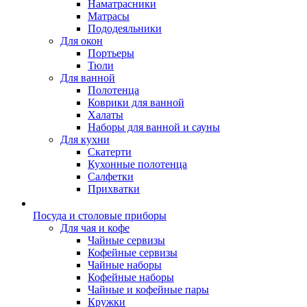
Наматрасники
Матрасы
Пододеяльники
Для окон
Портьеры
Тюли
Для ванной
Полотенца
Коврики для ванной
Халаты
Наборы для ванной и сауны
Для кухни
Скатерти
Кухонные полотенца
Салфетки
Прихватки
Посуда и столовые приборы
Для чая и кофе
Чайные сервизы
Кофейные сервизы
Чайные наборы
Кофейные наборы
Чайные и кофейные пары
Кружки