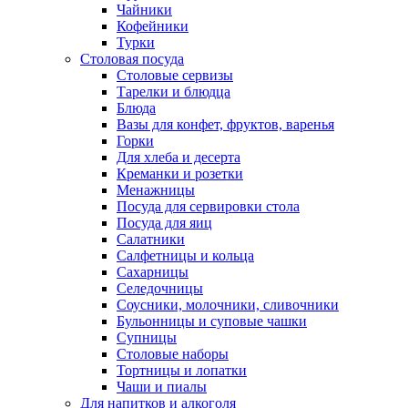
Чайники
Кофейники
Турки
Столовая посуда
Столовые сервизы
Тарелки и блюдца
Блюда
Вазы для конфет, фруктов, варенья
Горки
Для хлеба и десерта
Креманки и розетки
Менажницы
Посуда для сервировки стола
Посуда для яиц
Салатники
Салфетницы и кольца
Сахарницы
Селедочницы
Соусники, молочники, сливочники
Бульонницы и суповые чашки
Супницы
Столовые наборы
Тортницы и лопатки
Чаши и пиалы
Для напитков и алкоголя