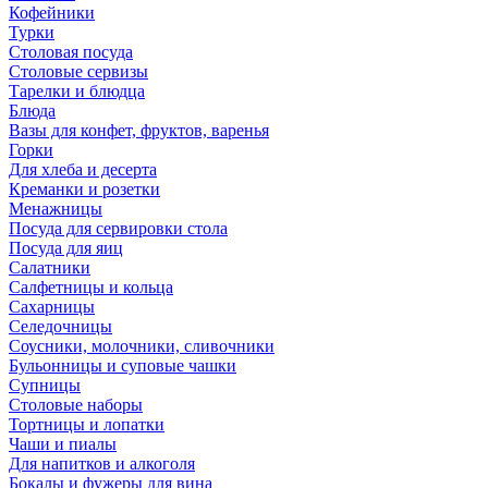
Кофейники
Турки
Столовая посуда
Столовые сервизы
Тарелки и блюдца
Блюда
Вазы для конфет, фруктов, варенья
Горки
Для хлеба и десерта
Креманки и розетки
Менажницы
Посуда для сервировки стола
Посуда для яиц
Салатники
Салфетницы и кольца
Сахарницы
Селедочницы
Соусники, молочники, сливочники
Бульонницы и суповые чашки
Супницы
Столовые наборы
Тортницы и лопатки
Чаши и пиалы
Для напитков и алкоголя
Бокалы и фужеры для вина