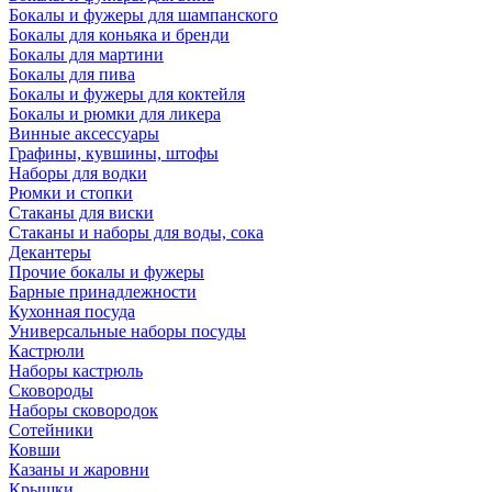
Бокалы и фужеры для шампанского
Бокалы для коньяка и бренди
Бокалы для мартини
Бокалы для пива
Бокалы и фужеры для коктейля
Бокалы и рюмки для ликера
Винные аксессуары
Графины, кувшины, штофы
Наборы для водки
Рюмки и стопки
Стаканы для виски
Стаканы и наборы для воды, сока
Декантеры
Прочие бокалы и фужеры
Барные принадлежности
Кухонная посуда
Универсальные наборы посуды
Кастрюли
Наборы кастрюль
Сковороды
Наборы сковородок
Сотейники
Ковши
Казаны и жаровни
Крышки