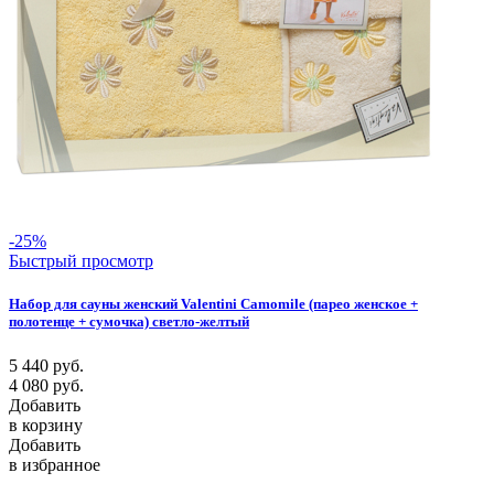
-25%
Быстрый просмотр
Набор для сауны женский Valentini Camomile (парео женское +
полотенце + сумочка) светло-желтый
5 440
руб.
4 080
руб.
Добавить
в корзину
Добавить
в избранное