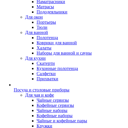
Наматрасники
Матрасы
Пододеяльники
Для окон
Портьеры
Тюли
Для ванной
Полотенца
Коврики для ванной
Халаты
Наборы для ванной и сауны
Для кухни
Скатерти
Кухонные полотенца
Салфетки
Прихватки
Посуда и столовые приборы
Для чая и кофе
Чайные сервизы
Кофейные сервизы
Чайные наборы
Кофейные наборы
Чайные и кофейные пары
Кружки