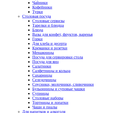
Чайники
Кофейники
Турки
Столовая посуда
Столовые сервизы
Тарелки и блюдца
Блюда
Вазы для конфет, фруктов, варенья
Горки
Для хлеба и десерта
Креманки и розетки
Менажницы
Посуда для сервировки стола
Посуда для яиц
Салатники
Салфетницы и кольца
Сахарницы
Селедочницы
Соусники, молочники, сливочники
Бульонницы и суповые чашки
Супницы
Столовые наборы
Тортницы и лопатки
Чаши и пиалы
Для напитков и алкоголя