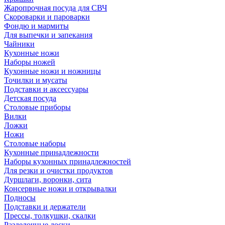
Жаропрочная посуда для СВЧ
Скороварки и пароварки
Фондю и мармиты
Для выпечки и запекания
Чайники
Кухонные ножи
Наборы ножей
Кухонные ножи и ножницы
Точилки и мусаты
Подставки и аксессуары
Детская посуда
Столовые приборы
Вилки
Ложки
Ножи
Столовые наборы
Кухонные принадлежности
Наборы кухонных принадлежностей
Для резки и очистки продуктов
Дуршлаги, воронки, сита
Консервные ножи и открывалки
Подносы
Подставки и держатели
Прессы, толкушки, скалки
Разделочные доски