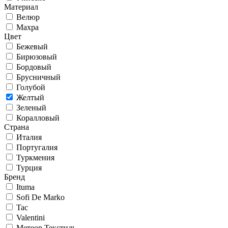
Материал
Велюр
Махра
Цвет
Бежевый
Бирюзовый
Бордовый
Брусничный
Голубой
Желтый
Зеленый
Коралловый
Страна
Италия
Португалия
Туркмения
Турция
Бренд
Ituma
Sofi De Marko
Tac
Valentini
Метеор Текстиль